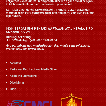
kerja redaksi dalam hal memproduksi berita agar sesuai dengan
kaidah jurnalistik, mencerdaskan dan profesional.
Kami, para pengelola Klikwarta.com, mengharapkan dukungan
maupun kritik para pembaca agar layanan kami semakin baik dan
diperlukan.
INGIN BERGABUNG MENJADI WARTAWAN ATAU KEPALA BIRO
KLIKWARTA.COM?
Hubungi sekarang:
📱
HP/WhatsApp:
(+62) 853 7768 8284
Ayo bergabung dan menjadi bagian dari media yang informatif,
profesional, dan terpercaya!
Redaksi
Pedoman Pemberitaan Media Siber
Kode Etik Jurnalistik
Disclaimer
Iklan