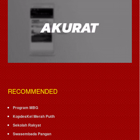
RECOMMENDED
Program MBG
KopdesKel Merah Putih
Sekolah Rakyat
Swasembada Pangan