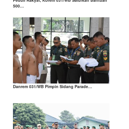
Peduli Rakyat, Korem 031/WB Salurkan Bantuan
500…
‎Danrem 031/WB Pimpin Sidang Parade…