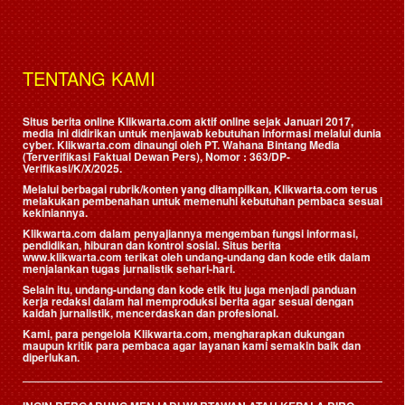
TENTANG KAMI
Situs berita online Klikwarta.com aktif online sejak Januari 2017,
media ini didirikan untuk menjawab kebutuhan informasi melalui dunia
cyber. Klikwarta.com dinaungi oleh
PT. Wahana Bintang Media
(Terverifikasi Faktual Dewan Pers)
, Nomor : 363/DP-
Verifikasi/K/X/2025.
Melalui berbagai rubrik/konten yang ditampilkan, Klikwarta.com terus
melakukan pembenahan untuk memenuhi kebutuhan pembaca sesuai
kekiniannya.
Klikwarta.com dalam penyajiannya mengemban fungsi informasi,
pendidikan, hiburan dan kontrol sosial. Situs berita
www.klikwarta.com terikat oleh undang-undang dan kode etik dalam
menjalankan tugas jurnalistik sehari-hari.
Selain itu, undang-undang dan kode etik itu juga menjadi panduan
kerja redaksi dalam hal memproduksi berita agar sesuai dengan
kaidah jurnalistik, mencerdaskan dan profesional.
Kami, para pengelola Klikwarta.com, mengharapkan dukungan
maupun kritik para pembaca agar layanan kami semakin baik dan
diperlukan.