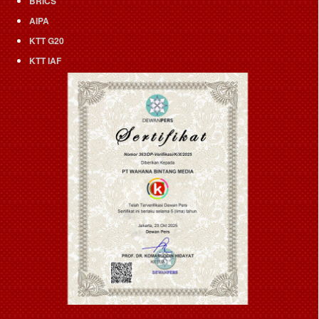
BRICS
AIPA
KTT G20
KTT IAF