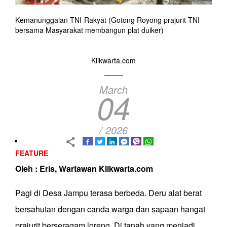
Kemanunggalan TNI-Rakyat (Gotong Royong prajurit TNI
bersama Masyarakat membangun plat duiker)
Klikwarta.com
March
04
/ 2026
FEATURE
Oleh : Eris, Wartawan Klikwarta.com
Pagi di Desa Jampu terasa berbeda. Deru alat berat
bersahutan dengan canda warga dan sapaan hangat
prajurit berseragam loreng. Di tanah yang menjadi