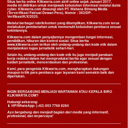
Situs berita online Klikwarta.com aktif online sejak Januari 2017,
media ini didirikan untuk menjawab kebutuhan informasi melalui dunia
cyber. Klikwarta.com dinaungi oleh
PT. Wahana Bintang Media
(Terverifikasi Faktual Dewan Pers)
, Nomor : 363/DP-
Verifikasi/K/X/2025.
Melalui berbagai rubrik/konten yang ditampilkan, Klikwarta.com terus
melakukan pembenahan untuk memenuhi kebutuhan pembaca sesuai
kekiniannya.
Klikwarta.com dalam penyajiannya mengemban fungsi informasi,
pendidikan, hiburan dan kontrol sosial. Situs berita
www.klikwarta.com terikat oleh undang-undang dan kode etik dalam
menjalankan tugas jurnalistik sehari-hari.
Selain itu, undang-undang dan kode etik itu juga menjadi panduan
kerja redaksi dalam hal memproduksi berita agar sesuai dengan
kaidah jurnalistik, mencerdaskan dan profesional.
Kami, para pengelola Klikwarta.com, mengharapkan dukungan
maupun kritik para pembaca agar layanan kami semakin baik dan
diperlukan.
INGIN BERGABUNG MENJADI WARTAWAN ATAU KEPALA BIRO
KLIKWARTA.COM?
Hubungi sekarang:
📱
HP/WhatsApp:
(+62) 853 7768 8284
Ayo bergabung dan menjadi bagian dari media yang informatif,
profesional, dan terpercaya!