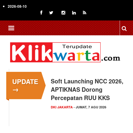
Skip
2026-08-10
to
main
content
UPDATE
Menkop Bawa Semangat
→
Koperasi ke Festival
Lembah Baliem Wamena
NASIONAL
- JUMAT, 7 AGU 2026