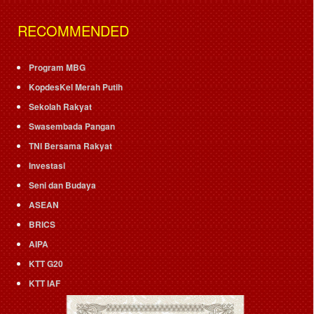
RECOMMENDED
Program MBG
KopdesKel Merah Putih
Sekolah Rakyat
Swasembada Pangan
TNI Bersama Rakyat
Investasi
Seni dan Budaya
ASEAN
BRICS
AIPA
KTT G20
KTT IAF