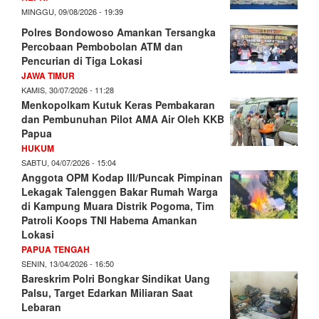
MINGGU, 09/08/2026 - 19:39
Polres Bondowoso Amankan Tersangka
Percobaan Pembobolan ATM dan
Pencurian di Tiga Lokasi
JAWA TIMUR
KAMIS, 30/07/2026 - 11:28
Menkopolkam Kutuk Keras Pembakaran
dan Pembunuhan Pilot AMA Air Oleh KKB
Papua
HUKUM
SABTU, 04/07/2026 - 15:04
Anggota OPM Kodap III/Puncak Pimpinan
Lekagak Talenggen Bakar Rumah Warga
di Kampung Muara Distrik Pogoma, Tim
Patroli Koops TNI Habema Amankan
Lokasi
PAPUA TENGAH
SENIN, 13/04/2026 - 16:50
Bareskrim Polri Bongkar Sindikat Uang
Palsu, Target Edarkan Miliaran Saat
Lebaran