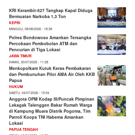
KRI Kerambit-627 Tangkap Kapal Diduga
Bermuatan Narkoba 1,3 Ton
KEPRI
MINGGU, 09/08/2026 - 19:39
Polres Bondowoso Amankan Tersangka
Percobaan Pembobolan ATM dan
Pencurian di Tiga Lokasi
JAWA TIMUR
KAMIS, 30/07/2026 - 11:28
Menkopolkam Kutuk Keras Pembakaran
dan Pembunuhan Pilot AMA Air Oleh KKB
Papua
HUKUM
SABTU, 04/07/2026 - 15:04
Anggota OPM Kodap III/Puncak Pimpinan
Lekagak Talenggen Bakar Rumah Warga
di Kampung Muara Distrik Pogoma, Tim
Patroli Koops TNI Habema Amankan
Lokasi
PAPUA TENGAH