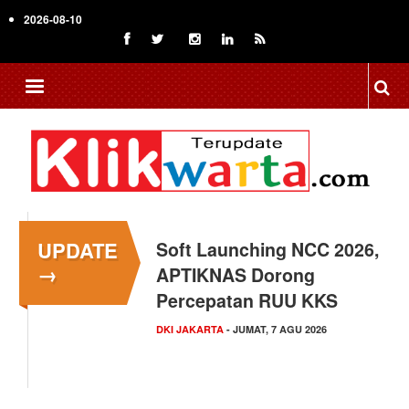
Skip
2026-08-10
to
main
content
UPDATE
Menkop Bawa Semangat
→
Koperasi ke Festival
Lembah Baliem Wamena
NASIONAL
- JUMAT, 7 AGU 2026