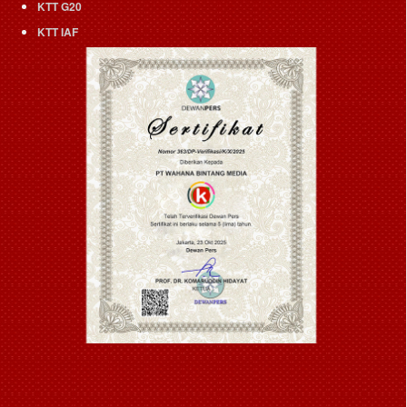
KTT G20
KTT IAF