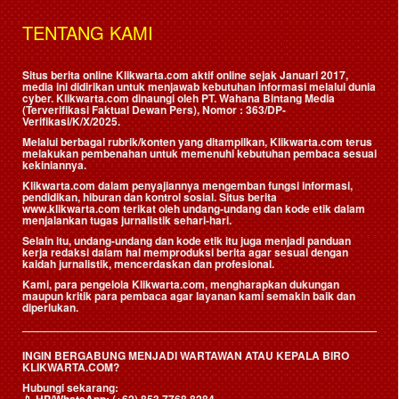
TENTANG KAMI
Situs berita online Klikwarta.com aktif online sejak Januari 2017,
media ini didirikan untuk menjawab kebutuhan informasi melalui dunia
cyber. Klikwarta.com dinaungi oleh
PT. Wahana Bintang Media
(Terverifikasi Faktual Dewan Pers)
, Nomor : 363/DP-
Verifikasi/K/X/2025.
Melalui berbagai rubrik/konten yang ditampilkan, Klikwarta.com terus
melakukan pembenahan untuk memenuhi kebutuhan pembaca sesuai
kekiniannya.
Klikwarta.com dalam penyajiannya mengemban fungsi informasi,
pendidikan, hiburan dan kontrol sosial. Situs berita
www.klikwarta.com terikat oleh undang-undang dan kode etik dalam
menjalankan tugas jurnalistik sehari-hari.
Selain itu, undang-undang dan kode etik itu juga menjadi panduan
kerja redaksi dalam hal memproduksi berita agar sesuai dengan
kaidah jurnalistik, mencerdaskan dan profesional.
Kami, para pengelola Klikwarta.com, mengharapkan dukungan
maupun kritik para pembaca agar layanan kami semakin baik dan
diperlukan.
INGIN BERGABUNG MENJADI WARTAWAN ATAU KEPALA BIRO
KLIKWARTA.COM?
Hubungi sekarang: