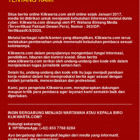
Situs berita online Klikwarta.com aktif online sejak Januari 2017,
media ini didirikan untuk menjawab kebutuhan informasi melalui dunia
cyber. Klikwarta.com dinaungi oleh
PT. Wahana Bintang Media
(Terverifikasi Faktual Dewan Pers)
, Nomor : 363/DP-
Verifikasi/K/X/2025.
Melalui berbagai rubrik/konten yang ditampilkan, Klikwarta.com terus
melakukan pembenahan untuk memenuhi kebutuhan pembaca sesuai
kekiniannya.
Klikwarta.com dalam penyajiannya mengemban fungsi informasi,
pendidikan, hiburan dan kontrol sosial. Situs berita
www.klikwarta.com terikat oleh undang-undang dan kode etik dalam
menjalankan tugas jurnalistik sehari-hari.
Selain itu, undang-undang dan kode etik itu juga menjadi panduan
kerja redaksi dalam hal memproduksi berita agar sesuai dengan
kaidah jurnalistik, mencerdaskan dan profesional.
Kami, para pengelola Klikwarta.com, mengharapkan dukungan
maupun kritik para pembaca agar layanan kami semakin baik dan
diperlukan.
INGIN BERGABUNG MENJADI WARTAWAN ATAU KEPALA BIRO
KLIKWARTA.COM?
Hubungi sekarang:
📱
HP/WhatsApp:
(+62) 853 7768 8284
Ayo bergabung dan menjadi bagian dari media yang informatif,
profesional, dan terpercaya!