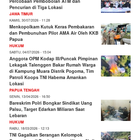
Percobaan Pembobolan ATM dan
Pencurian di Tiga Lokasi
JAWA TIMUR
KAMIS, 30/07/2026 - 11:28
Menkopolkam Kutuk Keras Pembakaran
dan Pembunuhan Pilot AMA Air Oleh KKB
Papua
HUKUM
SABTU, 04/07/2026 - 15:04
Anggota OPM Kodap III/Puncak Pimpinan
Lekagak Talenggen Bakar Rumah Warga
di Kampung Muara Distrik Pogoma, Tim
Patroli Koops TNI Habema Amankan
Lokasi
PAPUA TENGAH
SENIN, 13/04/2026 - 16:50
Bareskrim Polri Bongkar Sindikat Uang
Palsu, Target Edarkan Miliaran Saat
Lebaran
HUKUM
RABU, 18/03/2026 - 12:13
TNI Gagalkan Serangan Kelompok