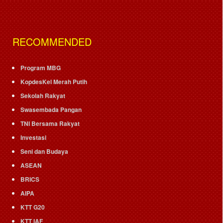
RECOMMENDED
Program MBG
KopdesKel Merah Putih
Sekolah Rakyat
Swasembada Pangan
TNI Bersama Rakyat
Investasi
Seni dan Budaya
ASEAN
BRICS
AIPA
KTT G20
KTT IAF