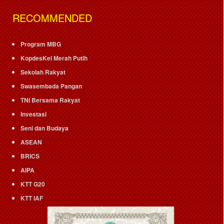
RECOMMENDED
Program MBG
KopdesKel Merah Putih
Sekolah Rakyat
Swasembada Pangan
TNI Bersama Rakyat
Investasi
Seni dan Budaya
ASEAN
BRICS
AIPA
KTT G20
KTT IAF