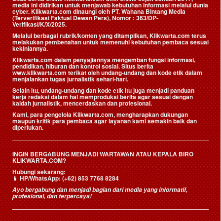
media ini didirikan untuk menjawab kebutuhan informasi melalui dunia
cyber. Klikwarta.com dinaungi oleh
PT. Wahana Bintang Media
(Terverifikasi Faktual Dewan Pers)
, Nomor : 363/DP-
Verifikasi/K/X/2025.
Melalui berbagai rubrik/konten yang ditampilkan, Klikwarta.com terus
melakukan pembenahan untuk memenuhi kebutuhan pembaca sesuai
kekiniannya.
Klikwarta.com dalam penyajiannya mengemban fungsi informasi,
pendidikan, hiburan dan kontrol sosial. Situs berita
www.klikwarta.com terikat oleh undang-undang dan kode etik dalam
menjalankan tugas jurnalistik sehari-hari.
Selain itu, undang-undang dan kode etik itu juga menjadi panduan
kerja redaksi dalam hal memproduksi berita agar sesuai dengan
kaidah jurnalistik, mencerdaskan dan profesional.
Kami, para pengelola Klikwarta.com, mengharapkan dukungan
maupun kritik para pembaca agar layanan kami semakin baik dan
diperlukan.
INGIN BERGABUNG MENJADI WARTAWAN ATAU KEPALA BIRO
KLIKWARTA.COM?
Hubungi sekarang:
📱
HP/WhatsApp:
(+62) 853 7768 8284
Ayo bergabung dan menjadi bagian dari media yang informatif,
profesional, dan terpercaya!