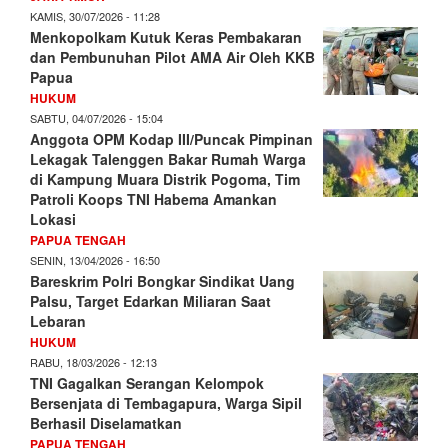
KAMIS, 30/07/2026 - 11:28
Menkopolkam Kutuk Keras Pembakaran
dan Pembunuhan Pilot AMA Air Oleh KKB
Papua
HUKUM
SABTU, 04/07/2026 - 15:04
Anggota OPM Kodap III/Puncak Pimpinan
Lekagak Talenggen Bakar Rumah Warga
di Kampung Muara Distrik Pogoma, Tim
Patroli Koops TNI Habema Amankan
Lokasi
PAPUA TENGAH
SENIN, 13/04/2026 - 16:50
Bareskrim Polri Bongkar Sindikat Uang
Palsu, Target Edarkan Miliaran Saat
Lebaran
HUKUM
RABU, 18/03/2026 - 12:13
TNI Gagalkan Serangan Kelompok
Bersenjata di Tembagapura, Warga Sipil
Berhasil Diselamatkan
PAPUA TENGAH