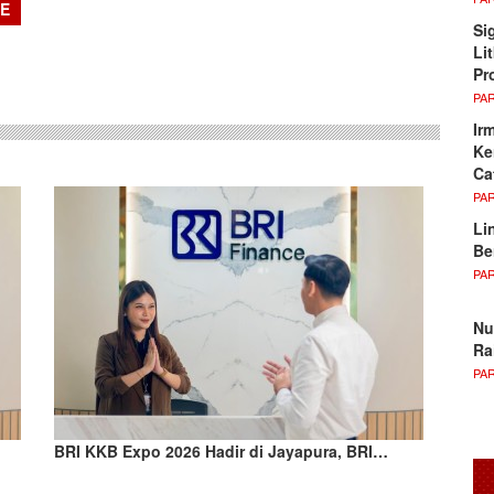
CE
Si
sApp
Li
Pr
PA
Ir
Ke
Ca
PA
Li
Be
PA
Nu
Ra
PA
BRI KKB Expo 2026 Hadir di Jayapura, BRI…