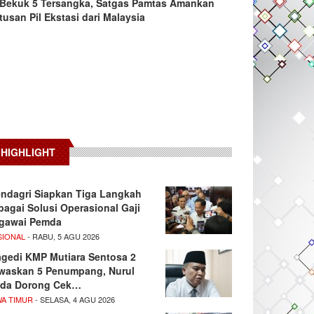
Bekuk 5 Tersangka, Satgas Pamtas Amankan
tusan Pil Ekstasi dari Malaysia
HIGHLIGHT
ndagri Siapkan Tiga Langkah
bagai Solusi Operasional Gaji
gawai Pemda
SIONAL
- RABU, 5 AGU 2026
agedi KMP Mutiara Sentosa 2
waskan 5 Penumpang, Nurul
da Dorong Cek…
WA TIMUR
- SELASA, 4 AGU 2026