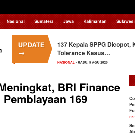
Nasional
Sumatera
Jawa
Kalimantan
Sulawesi
UPDATE
137 Kepala SPPG Dicopot, 
Siswa Sekolah Rakyat Maka
→
Tolerance Kasus…
Tingkat Nasional
NASIONAL
SULAWESI SELATAN
- RABU, 5 AGU 2026
- SELASA, 4 AGU 2026
Meningkat, BRI Finance
 Pembiayaan 169
Co
Pe
Fo
EKB
Se
Ab