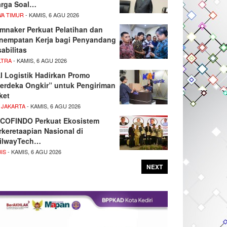
rga Soal…
WA TIMUR
- KAMIS, 6 AGU 2026
mnaker Perkuat Pelatihan dan
nempatan Kerja bagi Penyandang
sabilitas
LTRA
- KAMIS, 6 AGU 2026
I Logistik Hadirkan Promo
erdeka Ongkir” untuk Pengiriman
ket
 JAKARTA
- KAMIS, 6 AGU 2026
COFINDO Perkuat Ekosistem
rkeretaapian Nasional di
ilwayTech…
IS
- KAMIS, 6 AGU 2026
NEXT