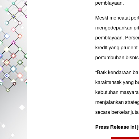
pembiayaan.
Meski mencatat per
mengedepankan prin
pembiayaan. Perser
kredit yang pruden
pertumbuhan bisnis
“Baik kendaraan ba
karakteristik yang
kebutuhan masyara
menjalankan strate
secara berkelanjuta
Press Release ini