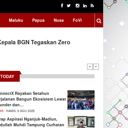
Maluku
Papua
Nusa
FoVi
Kepala BGN Tegaskan Zero
ssar Raih Prestasi Akademik
TODAY
nnectX Rayakan Setahun
rjalanan Bangun Ekosistem Lewat
under dan…
IS
- KAMIS, 6 AGU 2026
rap Aspirasi Nganjuk-Madiun,
dullah Muhdi Tampung Curhatan