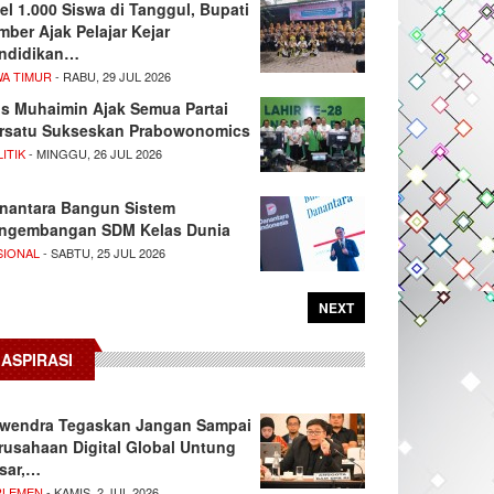
el 1.000 Siswa di Tanggul, Bupati
mber Ajak Pelajar Kejar
ndidikan…
WA TIMUR
- RABU, 29 JUL 2026
s Muhaimin Ajak Semua Partai
rsatu Sukseskan Prabowonomics
ITIK
- MINGGU, 26 JUL 2026
nantara Bangun Sistem
ngembangan SDM Kelas Dunia
SIONAL
- SABTU, 25 JUL 2026
NEXT
ASPIRASI
wendra Tegaskan Jangan Sampai
rusahaan Digital Global Untung
sar,…
RLEMEN
- KAMIS, 2 JUL 2026