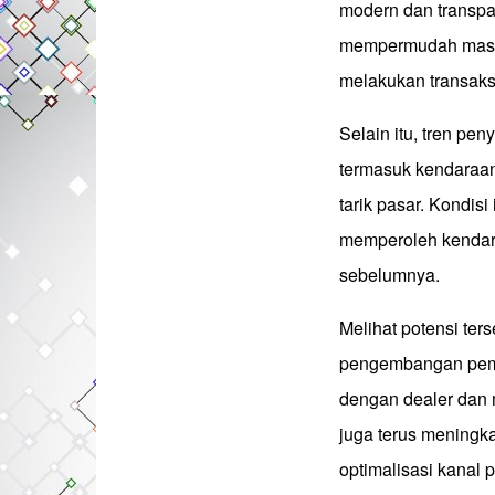
modern dan transpar
mempermudah masya
melakukan transaksi
Selain itu, tren pe
termasuk kendaraan 
tarik pasar. Kondi
memperoleh kendara
sebelumnya.
Melihat potensi ter
pengembangan pemb
dengan dealer dan 
juga terus meningk
optimalisasi kanal