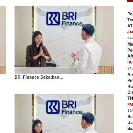
Po
Te
AT
JA
KAM
Me
Pe
AM
HU
SAB
An
BRI Finance Dekatkan…
Pi
Ru
Di
TN
PA
SEN
Ba
Ua
Sa