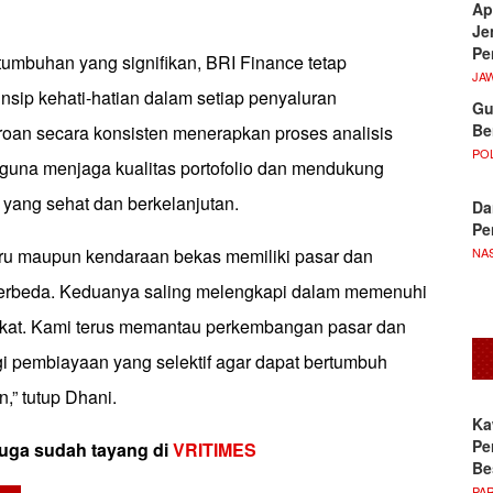
Ap
Je
Pe
tumbuhan yang signifikan, BRI Finance tetap
JA
sip kehati-hatian dalam setiap penyaluran
Gu
Be
oan secara konsisten menerapkan proses analisis
POL
t guna menjaga kualitas portofolio dan mendukung
 yang sehat dan berkelanjutan.
Da
Pe
NA
ru maupun kendaraan bekas memiliki pasar dan
 berbeda. Keduanya saling melengkapi dalam memenuhi
kat. Kami terus memantau perkembangan pasar dan
gi pembiayaan yang selektif agar dapat bertumbuh
n,” tutup Dhani.
Ka
Pe
 juga sudah tayang di
VRITIMES
Be
PA