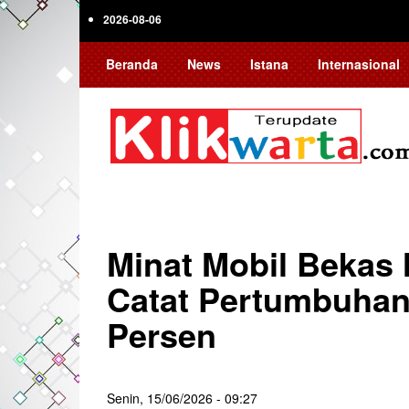
Skip
2026-08-06
to
main
Beranda
News
Istana
Internasional
content
Minat Mobil Bekas 
Catat Pertumbuhan
Persen
Senin, 15/06/2026 - 09:27