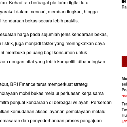
an. Kehadiran berbagai platform digital turut
Ra
rakat dalam mencari, membandingkan, hingga
 kendaraan bekas secara lebih praktis.
nyesuaian harga pada sejumlah jenis kendaraan bekas,
listrik, juga menjadi faktor yang meningkatkan daya
si ini membuka peluang bagi konsumen untuk
an dengan nilai yang lebih kompetitif dibandingkan
Me
sebut, BRI Finance terus memperkuat strategi
se
Pe
iayaan mobil bekas melalui perluasan kerja sama
NA
mitra penjual kendaraan di berbagai wilayah. Perseroan
Tr
Te
atkan kemudahan akses layanan pembiayaan melalui
Hu
 pemasaran dan penyederhanaan proses pengajuan
JA