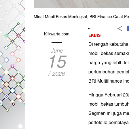
Minat Mobil Bekas Meningkat, BRI Finance Catat 
Klikwarta.com
EKBIS
Di tengah kebutuhan
June
15
mobil bekas semaki
harga yang lebih te
pertumbuhan pembia
/ 2026
BRI Multifinance In
Hingga Februari 20
mobil bekas tumbuh
Segmen ini juga mem
portofolio pembiay