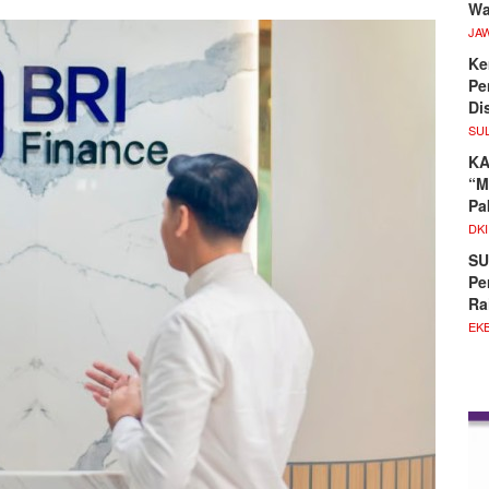
Wa
JA
Ke
Pe
Di
SU
KA
“M
Pa
DKI
SU
Pe
Ra
EKB