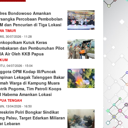
lres Bondowoso Amankan
rsangka Percobaan Pembobolan
M dan Pencurian di Tiga Lokasi
WA TIMUR
IS, 30/07/2026 - 11:28
nkopolkam Kutuk Keras
mbakaran dan Pembunuhan Pilot
A Air Oleh KKB Papua
KUM
TU, 04/07/2026 - 15:04
ggota OPM Kodap III/Puncak
mpinan Lekagak Talenggen Bakar
mah Warga di Kampung Muara
strik Pogoma, Tim Patroli Koops
I Habema Amankan Lokasi
PUA TENGAH
IN, 13/04/2026 - 16:50
reskrim Polri Bongkar Sindikat
ng Palsu, Target Edarkan Miliaran
at Lebaran