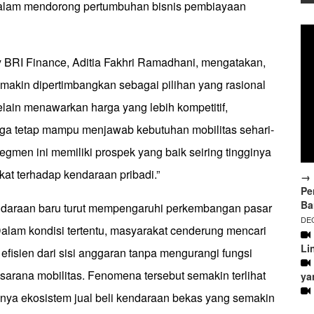
alam mendorong pertumbuhan bisnis pembiayaan
y BRI Finance, Aditia Fakhri Ramadhani, mengatakan,
emakin dipertimbangkan sebagai pilihan yang rasional
lain menawarkan harga yang lebih kompetitif,
ga tetap mampu menjawab kebutuhan mobilitas sehari-
segmen ini memiliki prospek yang baik seiring tingginya
at terhadap kendaraan pribadi.”
→ 
Pe
Ba
ndaraan baru turut mempengaruhi perkembangan pasar
DEC
alam kondisi tertentu, masyarakat cenderung mencari
Li
h efisien dari sisi anggaran tanpa mengurangi fungsi
sarana mobilitas. Fenomena tersebut semakin terlihat
ya
nya ekosistem jual beli kendaraan bekas yang semakin