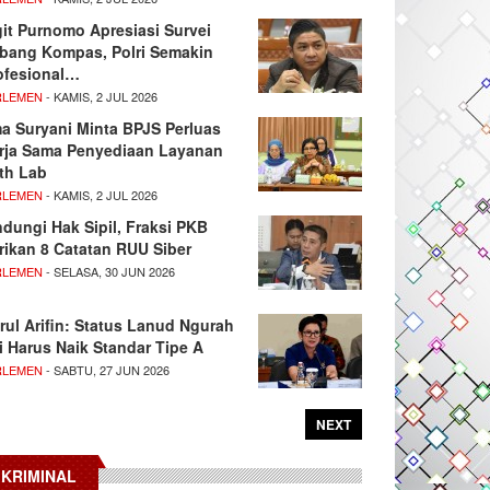
git Purnomo Apresiasi Survei
tbang Kompas, Polri Semakin
ofesional…
RLEMEN
- KAMIS, 2 JUL 2026
ma Suryani Minta BPJS Perluas
rja Sama Penyediaan Layanan
th Lab
RLEMEN
- KAMIS, 2 JUL 2026
ndungi Hak Sipil, Fraksi PKB
rikan 8 Catatan RUU Siber
RLEMEN
- SELASA, 30 JUN 2026
rul Arifin: Status Lanud Ngurah
i Harus Naik Standar Tipe A
RLEMEN
- SABTU, 27 JUN 2026
NEXT
KRIMINAL