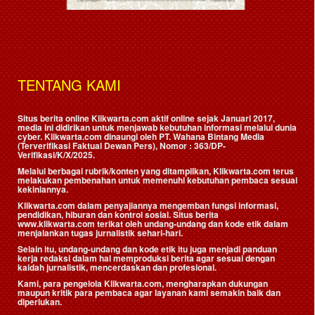
TENTANG KAMI
Situs berita online Klikwarta.com aktif online sejak Januari 2017,
media ini didirikan untuk menjawab kebutuhan informasi melalui dunia
cyber. Klikwarta.com dinaungi oleh
PT. Wahana Bintang Media
(Terverifikasi Faktual Dewan Pers)
, Nomor : 363/DP-
Verifikasi/K/X/2025.
Melalui berbagai rubrik/konten yang ditampilkan, Klikwarta.com terus
melakukan pembenahan untuk memenuhi kebutuhan pembaca sesuai
kekiniannya.
Klikwarta.com dalam penyajiannya mengemban fungsi informasi,
pendidikan, hiburan dan kontrol sosial. Situs berita
www.klikwarta.com terikat oleh undang-undang dan kode etik dalam
menjalankan tugas jurnalistik sehari-hari.
Selain itu, undang-undang dan kode etik itu juga menjadi panduan
kerja redaksi dalam hal memproduksi berita agar sesuai dengan
kaidah jurnalistik, mencerdaskan dan profesional.
Kami, para pengelola Klikwarta.com, mengharapkan dukungan
maupun kritik para pembaca agar layanan kami semakin baik dan
diperlukan.