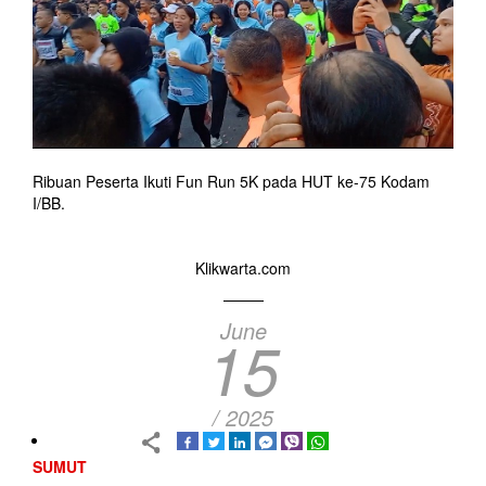
Ribuan Peserta Ikuti Fun Run 5K pada HUT ke-75 Kodam
I/BB.
Klikwarta.com
June
15
/ 2025
SUMUT