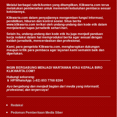
Melalui berbagai rubrik/konten yang ditampilkan, Klikwarta.com terus
melakukan pembenahan untuk memenuhi kebutuhan pembaca sesuai
kekiniannya.
Klikwarta.com dalam penyajiannya mengemban fungsi informasi,
pendidikan, hiburan dan kontrol sosial. Situs berita
www.klikwarta.com terikat oleh undang-undang dan kode etik dalam
menjalankan tugas jurnalistik sehari-hari.
Selain itu, undang-undang dan kode etik itu juga menjadi panduan
kerja redaksi dalam hal memproduksi berita agar sesuai dengan
kaidah jurnalistik, mencerdaskan dan profesional.
Kami, para pengelola Klikwarta.com, mengharapkan dukungan
maupun kritik para pembaca agar layanan kami semakin baik dan
diperlukan.
INGIN BERGABUNG MENJADI WARTAWAN ATAU KEPALA BIRO
KLIKWARTA.COM?
Hubungi sekarang:
📱
HP/WhatsApp:
(+62) 853 7768 8284
Ayo bergabung dan menjadi bagian dari media yang informatif,
profesional, dan terpercaya!
Redaksi
Pedoman Pemberitaan Media Siber