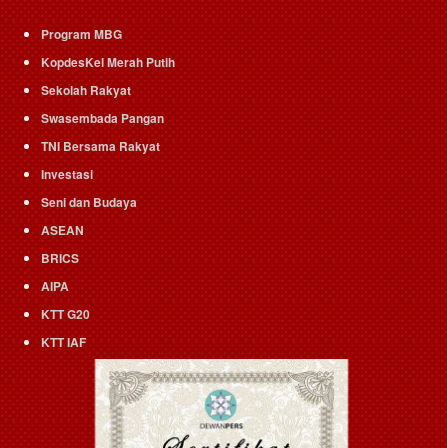
Program MBG
KopdesKel Merah Putih
Sekolah Rakyat
Swasembada Pangan
TNI Bersama Rakyat
Investasi
Seni dan Budaya
ASEAN
BRICS
AIPA
KTT G20
KTT IAF