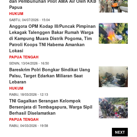
dan Pembunuhan Pilot AMA Air Oleh KKB
Papua
HUKUM
SABTU, 04/07/2026 - 15:04
Anggota OPM Kodap III/Puncak Pimpinan
Lekagak Talenggen Bakar Rumah Warga
di Kampung Muara Distrik Pogoma, Tim
Patroli Koops TNI Habema Amankan
Lokasi
PAPUA TENGAH
SENIN, 13/04/2026 - 16:50
Bareskrim Polri Bongkar Sindikat Uang
Palsu, Target Edarkan Miliaran Saat
Lebaran
HUKUM
RABU, 18/03/2026 - 12:13
TNI Gagalkan Serangan Kelompok
Bersenjata di Tembagapura, Warga Sipil
Berhasil Diselamatkan
PAPUA TENGAH
RABU, 04/03/2026 - 19:58
NEXT