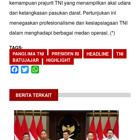
kemampuan prajurit TNI yang menampilkan aksi udara
dan ketangkasan pasukan darat. Pertunjukan ini
menegaskan profesionalisme dan kesiapsiagaan TNI
dalam menghadapi berbagai medan operasi. (*)
TAGS
PANGLIMA TNI
PRESIDEN RI
HEADLINE
TNI
BATUJAJAR
HIGHLIGHT
Facebook
Twitter
WhatsApp
BERITA TERKAIT