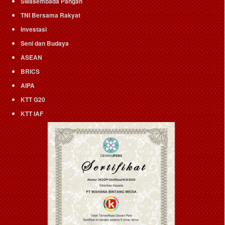
Swasembada Pangan
TNI Bersama Rakyat
Investasi
Seni dan Budaya
ASEAN
BRICS
AIPA
KTT G20
KTT IAF