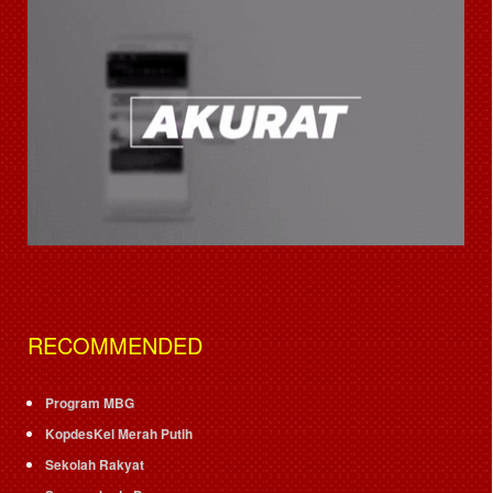
RECOMMENDED
Program MBG
KopdesKel Merah Putih
Sekolah Rakyat