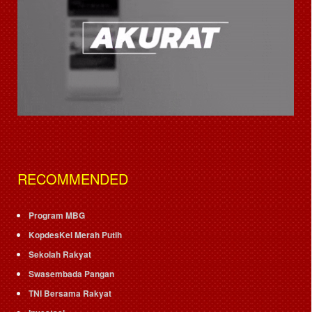
RECOMMENDED
Program MBG
KopdesKel Merah Putih
Sekolah Rakyat
Swasembada Pangan
TNI Bersama Rakyat