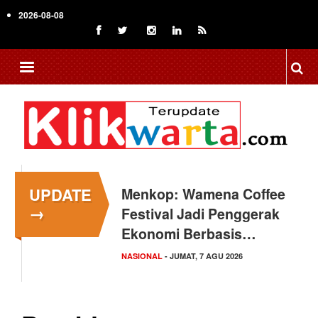
Skip
2026-08-08
to
main
content
UPDATE
Menkop: Wamena Coffee
→
Festival Jadi Penggerak
Ekonomi Berbasis…
NASIONAL
- JUMAT, 7 AGU 2026