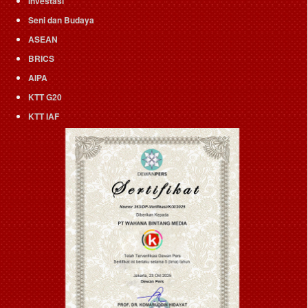
Investasi
Seni dan Budaya
ASEAN
BRICS
AIPA
KTT G20
KTT IAF