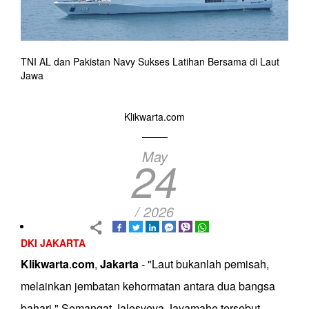
TNI AL dan Pakistan Navy Sukses Latihan Bersama di Laut
Jawa
Klikwarta.com
May
24
/ 2026
DKI JAKARTA
Klikwarta
.
com
,
Jakarta
- "Laut bukanlah pemisah,
melainkan jembatan kehormatan antara dua bangsa
bahari." Semangat Jalesveva Jayamahe tersebut