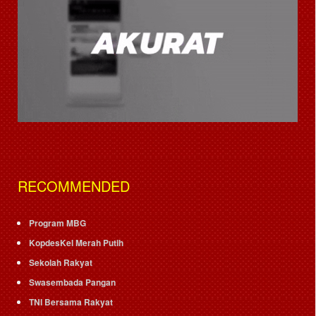
RECOMMENDED
Program MBG
KopdesKel Merah Putih
Sekolah Rakyat
Swasembada Pangan
TNI Bersama Rakyat