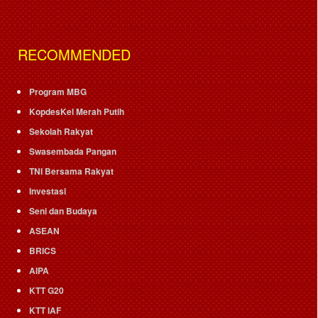
RECOMMENDED
Program MBG
KopdesKel Merah Putih
Sekolah Rakyat
Swasembada Pangan
TNI Bersama Rakyat
Investasi
Seni dan Budaya
ASEAN
BRICS
AIPA
KTT G20
KTT IAF