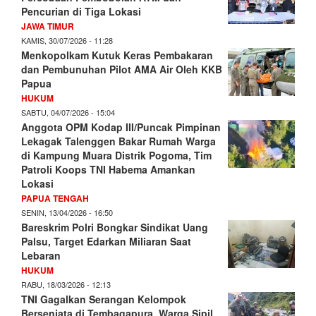
Pencurian di Tiga Lokasi
JAWA TIMUR
KAMIS, 30/07/2026 - 11:28
Menkopolkam Kutuk Keras Pembakaran
dan Pembunuhan Pilot AMA Air Oleh KKB
Papua
HUKUM
SABTU, 04/07/2026 - 15:04
Anggota OPM Kodap III/Puncak Pimpinan
Lekagak Talenggen Bakar Rumah Warga
di Kampung Muara Distrik Pogoma, Tim
Patroli Koops TNI Habema Amankan
Lokasi
PAPUA TENGAH
SENIN, 13/04/2026 - 16:50
Bareskrim Polri Bongkar Sindikat Uang
Palsu, Target Edarkan Miliaran Saat
Lebaran
HUKUM
RABU, 18/03/2026 - 12:13
TNI Gagalkan Serangan Kelompok
Bersenjata di Tembagapura, Warga Sipil