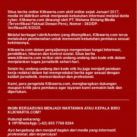
Situs berita online Klikwarta.com aktif online sejak Januari 2017,
media ini didirikan untuk menjawab kebutuhan informasi melalui dunia
cyber. Klikwarta.com dinaungi oleh
PT. Wahana Bintang Media
(Terverifikasi Faktual Dewan Pers)
, Nomor : 363/DP-
Verifikasi/K/X/2025.
Melalui berbagai rubrik/konten yang ditampilkan, Klikwarta.com terus
melakukan pembenahan untuk memenuhi kebutuhan pembaca sesuai
kekiniannya.
Klikwarta.com dalam penyajiannya mengemban fungsi informasi,
pendidikan, hiburan dan kontrol sosial. Situs berita
www.klikwarta.com terikat oleh undang-undang dan kode etik dalam
menjalankan tugas jurnalistik sehari-hari.
Selain itu, undang-undang dan kode etik itu juga menjadi panduan
kerja redaksi dalam hal memproduksi berita agar sesuai dengan
kaidah jurnalistik, mencerdaskan dan profesional.
Kami, para pengelola Klikwarta.com, mengharapkan dukungan
maupun kritik para pembaca agar layanan kami semakin baik dan
diperlukan.
INGIN BERGABUNG MENJADI WARTAWAN ATAU KEPALA BIRO
KLIKWARTA.COM?
Hubungi sekarang:
📱
HP/WhatsApp:
(+62) 853 7768 8284
Ayo bergabung dan menjadi bagian dari media yang informatif,
profesional, dan terpercaya!