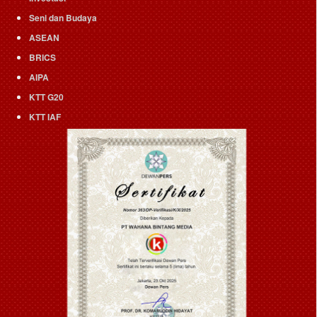
Seni dan Budaya
ASEAN
BRICS
AIPA
KTT G20
KTT IAF