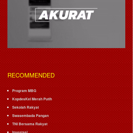
RECOMMENDED
Program MBG
KopdesKel Merah Putih
Sekolah Rakyat
Swasembada Pangan
TNI Bersama Rakyat
Investasi