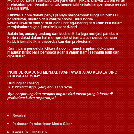
Melalui berbagai rubrik/konten yang ditampilkan, Klikwarta.com terus
melakukan pembenahan untuk memenuhi kebutuhan pembaca sesuai
kekiniannya.
Klikwarta.com dalam penyajiannya mengemban fungsi informasi,
pendidikan, hiburan dan kontrol sosial. Situs berita
www.klikwarta.com terikat oleh undang-undang dan kode etik dalam
menjalankan tugas jurnalistik sehari-hari.
Selain itu, undang-undang dan kode etik itu juga menjadi panduan
kerja redaksi dalam hal memproduksi berita agar sesuai dengan
kaidah jurnalistik, mencerdaskan dan profesional.
Kami, para pengelola Klikwarta.com, mengharapkan dukungan
maupun kritik para pembaca agar layanan kami semakin baik dan
diperlukan.
INGIN BERGABUNG MENJADI WARTAWAN ATAU KEPALA BIRO
KLIKWARTA.COM?
Hubungi sekarang:
📱
HP/WhatsApp:
(+62) 853 7768 8284
Ayo bergabung dan menjadi bagian dari media yang informatif,
profesional, dan terpercaya!
Redaksi
Pedoman Pemberitaan Media Siber
Kode Etik Jurnalistik