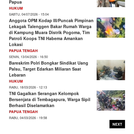
Papua
HUKUM
SABTU, 04/07/2026 - 15:04
Anggota OPM Kodap III/Puncak Pimpinan
Lekagak Talenggen Bakar Rumah Warga
di Kampung Muara Distrik Pogoma, Tim
Patroli Koops TNI Habema Amankan
Lokasi
PAPUA TENGAH
SENIN, 13/04/2026 - 16:50
Bareskrim Polri Bongkar Sindikat Uang
Palsu, Target Edarkan Miliaran Saat
Lebaran
HUKUM
RABU, 18/03/2026 - 12:13
TNI Gagalkan Serangan Kelompok
Bersenjata di Tembagapura, Warga Sipil
Berhasil Diselamatkan
PAPUA TENGAH
RABU, 04/03/2026 - 19:58
NEXT