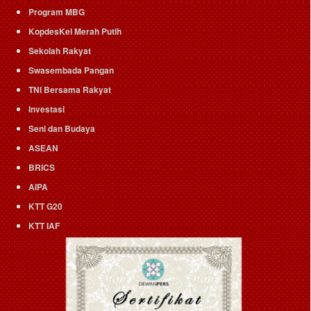
Program MBG
KopdesKel Merah Putih
Sekolah Rakyat
Swasembada Pangan
TNI Bersama Rakyat
Investasi
Seni dan Budaya
ASEAN
BRICS
AIPA
KTT G20
KTT IAF