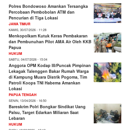
Polres Bondowoso Amankan Tersangka
Percobaan Pembobolan ATM dan
Pencurian di Tiga Lokasi
JAWA TIMUR
KAMIS, 30/07/2026 - 11:28
Menkopolkam Kutuk Keras Pembakaran
dan Pembunuhan Pilot AMA Air Oleh KKB
Papua
HUKUM
SABTU, 04/07/2026 - 15:04
Anggota OPM Kodap III/Puncak Pimpinan
Lekagak Talenggen Bakar Rumah Warga
di Kampung Muara Distrik Pogoma, Tim
Patroli Koops TNI Habema Amankan
Lokasi
PAPUA TENGAH
SENIN, 13/04/2026 - 16:50
Bareskrim Polri Bongkar Sindikat Uang
Palsu, Target Edarkan Miliaran Saat
Lebaran
HUKUM
RABU, 18/03/2026 - 12:13