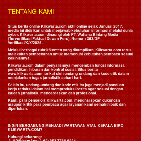
TENTANG KAMI
Situs berita online Klikwarta.com aktif online sejak Januari 2017,
media ini didirikan untuk menjawab kebutuhan informasi melalui dunia
cyber. Klikwarta.com dinaungi oleh
PT. Wahana Bintang Media
(Terverifikasi Faktual Dewan Pers)
, Nomor : 363/DP-
Verifikasi/K/X/2025.
Melalui berbagai rubrik/konten yang ditampilkan, Klikwarta.com terus
melakukan pembenahan untuk memenuhi kebutuhan pembaca sesuai
kekiniannya.
Klikwarta.com dalam penyajiannya mengemban fungsi informasi,
pendidikan, hiburan dan kontrol sosial. Situs berita
www.klikwarta.com terikat oleh undang-undang dan kode etik dalam
menjalankan tugas jurnalistik sehari-hari.
Selain itu, undang-undang dan kode etik itu juga menjadi panduan
kerja redaksi dalam hal memproduksi berita agar sesuai dengan
kaidah jurnalistik, mencerdaskan dan profesional.
Kami, para pengelola Klikwarta.com, mengharapkan dukungan
maupun kritik para pembaca agar layanan kami semakin baik dan
diperlukan.
INGIN BERGABUNG MENJADI WARTAWAN ATAU KEPALA BIRO
KLIKWARTA.COM?
Hubungi sekarang:
📱
HP/WhatsApp:
(+62) 853 7768 8284