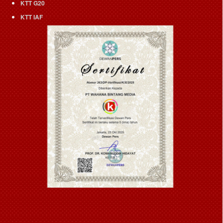
KTT G20
KTT IAF