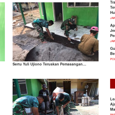
Tr
Te
Hu
JA
Ap
Je
Pe
JA
Gu
Be
POL
Sertu Yuli Ujiono Teruskan Pemasangan…
Le
Aj
M
PA