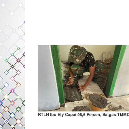
RTLH Ibu Ety Capai 98,6 Persen, Satgas TM