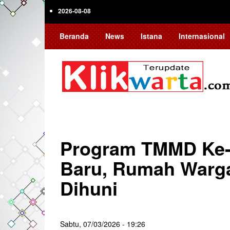
Skip
2026-08-08
to
main
Beranda
News
Istana
Internasional
content
Program TMMD Ke-
Baru, Rumah Warga d
Dihuni
Sabtu, 07/03/2026 - 19:26