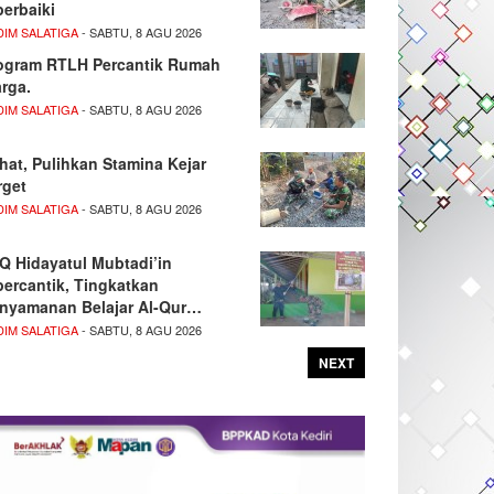
perbaiki
DIM SALATIGA
- SABTU, 8 AGU 2026
ogram RTLH Percantik Rumah
rga.
DIM SALATIGA
- SABTU, 8 AGU 2026
hat, Pulihkan Stamina Kejar
rget
DIM SALATIGA
- SABTU, 8 AGU 2026
Q Hidayatul Mubtadi’in
percantik, Tingkatkan
nyamanan Belajar Al-Qur…
DIM SALATIGA
- SABTU, 8 AGU 2026
NEXT