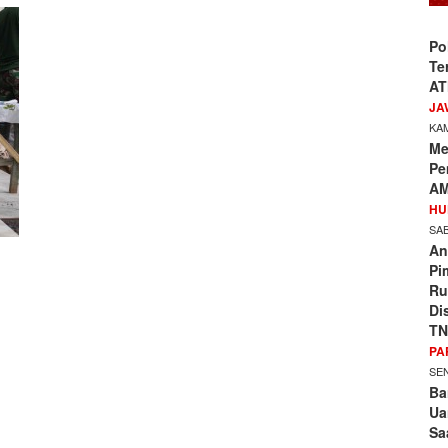
Po
Te
AT
JA
KAM
Me
Pe
AM
HU
SAB
An
Pi
Ru
Di
TN
PA
SEN
Ba
Ua
Sa