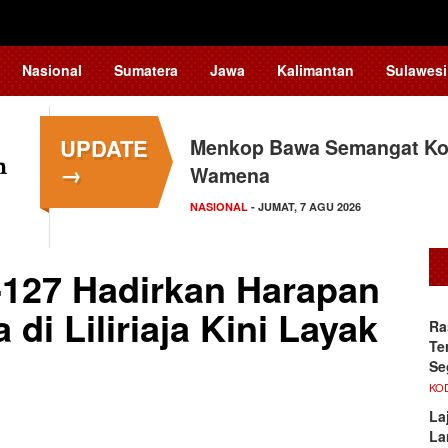
Nasional
Sumatera
Jawa
Kalimantan
Sulawesi
UPDATE
Menkop Bawa Semangat Kop
Tingkatkan Daya Saing In
→
Wamena
Teknologi…
NASIONAL
NASIONAL
- JUMAT, 7 AGU 2026
- JUMAT, 7 AGU 2026
127 Hadirkan Harapan
i Liliriaja Kini Layak
Ra
Te
Se
KO
La
La