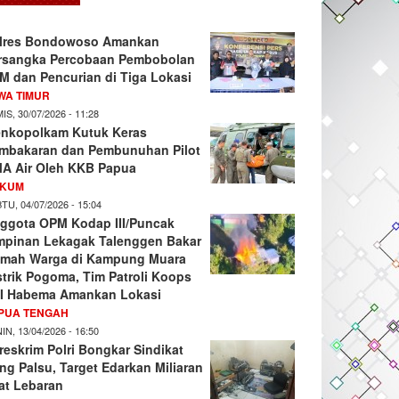
lres Bondowoso Amankan
rsangka Percobaan Pembobolan
M dan Pencurian di Tiga Lokasi
WA TIMUR
IS, 30/07/2026 - 11:28
nkopolkam Kutuk Keras
mbakaran dan Pembunuhan Pilot
A Air Oleh KKB Papua
KUM
TU, 04/07/2026 - 15:04
ggota OPM Kodap III/Puncak
mpinan Lekagak Talenggen Bakar
mah Warga di Kampung Muara
strik Pogoma, Tim Patroli Koops
I Habema Amankan Lokasi
PUA TENGAH
IN, 13/04/2026 - 16:50
reskrim Polri Bongkar Sindikat
ng Palsu, Target Edarkan Miliaran
at Lebaran