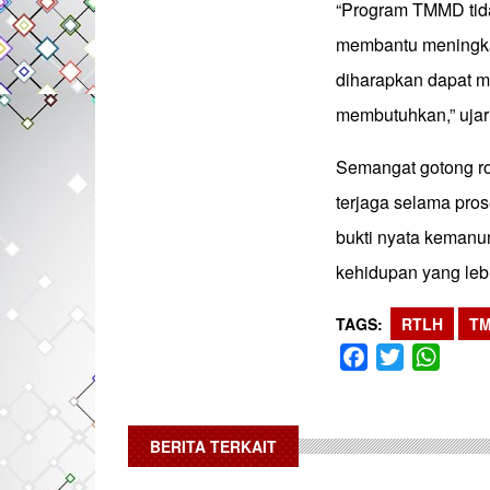
“Program TMMD tida
membantu meningkat
diharapkan dapat m
membutuhkan,” ujar
Semangat gotong r
terjaga selama pro
bukti nyata keman
kehidupan yang lebi
TAGS
RTLH
T
Facebook
Twitter
What
BERITA TERKAIT