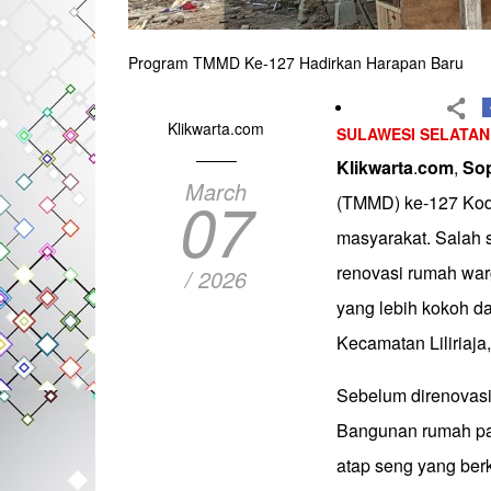
Program TMMD Ke-127 Hadirkan Harapan Baru
Klikwarta.com
SULAWESI SELATAN
Klikwarta
.
com
,
So
March
07
(TMMD) ke-127 Kod
masyarakat. Salah s
renovasi rumah war
/ 2026
yang lebih kokoh d
Kecamatan Liliriaj
Sebelum direnovasi,
Bangunan rumah pa
atap seng yang ber