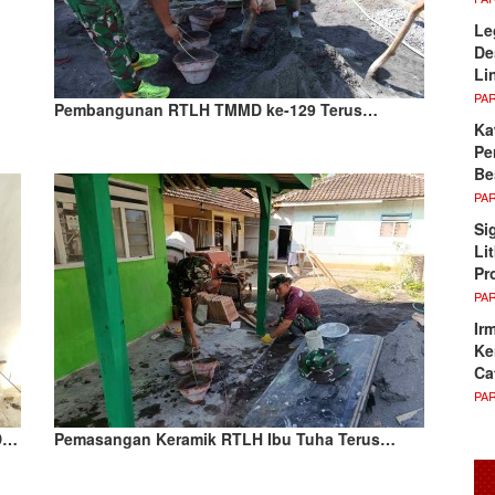
Le
De
Li
PA
Pembangunan RTLH TMMD ke-129 Terus…
Ka
Pe
Be
PA
Si
Li
Pr
PA
Ir
Ke
Ca
PA
MD…
Pemasangan Keramik RTLH Ibu Tuha Terus…