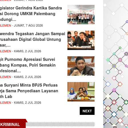
gislator Gerindra Kartika Sandra
si Dorong UMKM Palembang
ndungi…
RLEMEN
- JUMAT, 7 AGU 2026
wendra Tegaskan Jangan Sampai
rusahaan Digital Global Untung
sar,…
RLEMEN
- KAMIS, 2 JUL 2026
git Purnomo Apresiasi Survei
tbang Kompas, Polri Semakin
ofesional…
RLEMEN
- KAMIS, 2 JUL 2026
ma Suryani Minta BPJS Perluas
rja Sama Penyediaan Layanan
th Lab
RLEMEN
- KAMIS, 2 JUL 2026
NEXT
KRIMINAL