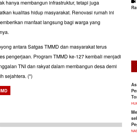
k hanya membangun infrastruktur, tetapi juga
Ra
kan kualitas hidup masyarakat. Renovasi rumah ini
emberikan manfaat langsung bagi warga yang
nya.
oyong antara Satgas TMMD dan masyarakat terus
ses pengerjaan. Program TMMD ke-127 kembali menjadi
unggalan TNI dan rakyat dalam membangun desa demi
h sejahtera. (*)
As
Pe
MMD
To
sApp
HU
Me
se
Pe
NA