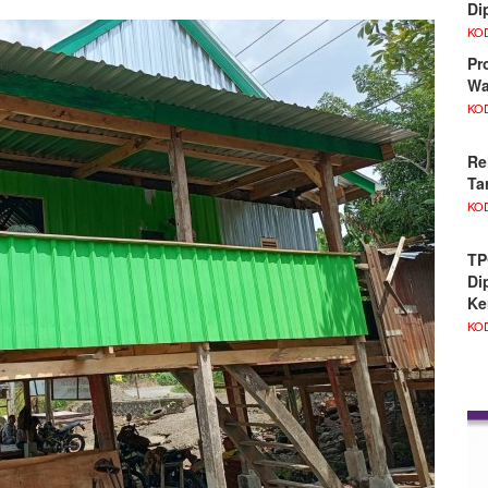
Di
KO
Pr
Wa
KO
Re
Ta
KO
TP
Di
Ke
KO