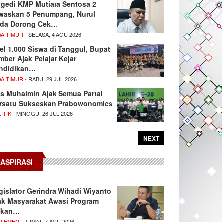
agedi KMP Mutiara Sentosa 2
waskan 5 Penumpang, Nurul
da Dorong Cek…
WA TIMUR
- SELASA, 4 AGU 2026
el 1.000 Siswa di Tanggul, Bupati
mber Ajak Pelajar Kejar
ndidikan…
WA TIMUR
- RABU, 29 JUL 2026
s Muhaimin Ajak Semua Partai
rsatu Sukseskan Prabowonomics
ITIK
- MINGGU, 26 JUL 2026
NEXT
ASPIRASI
gislator Gerindra Wihadi Wiyanto
ak Masyarakat Awasi Program
akan…
RLEMEN
- JUMAT, 7 AGU 2026