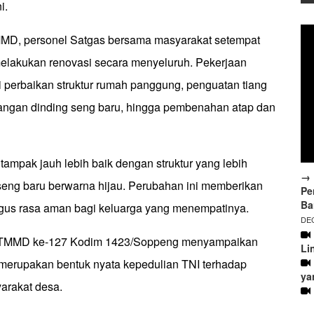
i.
MMD, personel Satgas bersama masyarakat setempat
elakukan renovasi secara menyeluruh. Pekerjaan
i perbaikan struktur rumah panggung, penguatan tiang
ngan dinding seng baru, hingga pembenahan atap dan
 tampak jauh lebih baik dengan struktur yang lebih
→ 
seng baru berwarna hijau. Perubahan ini memberikan
Pe
Ba
gus rasa aman bagi keluarga yang menempatinya.
DEC
TMMD ke-127 Kodim 1423/Soppeng menyampaikan
Li
 merupakan bentuk nyata kepedulian TNI terhadap
ya
arakat desa.