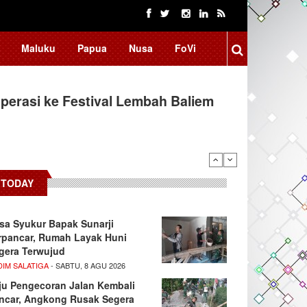
Maluku
Papua
Nusa
FoVi
erasi ke Festival Lembah Baliem
donesia, BRIN Fokus Kembangkan
TODAY
sa Syukur Bapak Sunarji
rpancar, Rumah Layak Huni
gera Terwujud
DIM SALATIGA
- SABTU, 8 AGU 2026
ju Pengecoran Jalan Kembali
ncar, Angkong Rusak Segera