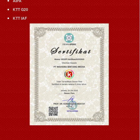
AIPA
KTT G20
KTT IAF