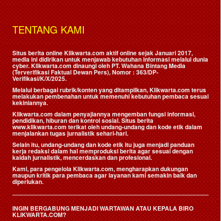
TENTANG KAMI
Situs berita online Klikwarta.com aktif online sejak Januari 2017,
media ini didirikan untuk menjawab kebutuhan informasi melalui dunia
cyber. Klikwarta.com dinaungi oleh
PT. Wahana Bintang Media
(Terverifikasi Faktual Dewan Pers)
, Nomor : 363/DP-
Verifikasi/K/X/2025.
Melalui berbagai rubrik/konten yang ditampilkan, Klikwarta.com terus
melakukan pembenahan untuk memenuhi kebutuhan pembaca sesuai
kekiniannya.
Klikwarta.com dalam penyajiannya mengemban fungsi informasi,
pendidikan, hiburan dan kontrol sosial. Situs berita
www.klikwarta.com terikat oleh undang-undang dan kode etik dalam
menjalankan tugas jurnalistik sehari-hari.
Selain itu, undang-undang dan kode etik itu juga menjadi panduan
kerja redaksi dalam hal memproduksi berita agar sesuai dengan
kaidah jurnalistik, mencerdaskan dan profesional.
Kami, para pengelola Klikwarta.com, mengharapkan dukungan
maupun kritik para pembaca agar layanan kami semakin baik dan
diperlukan.
INGIN BERGABUNG MENJADI WARTAWAN ATAU KEPALA BIRO
KLIKWARTA.COM?