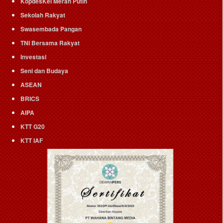
KopdesKel Merah Putih
Sekolah Rakyat
Swasembada Pangan
TNI Bersama Rakyat
Investasi
Seni dan Budaya
ASEAN
BRICS
AIPA
KTT G20
KTT IAF