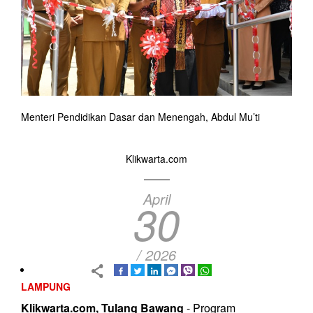
Menteri Pendidikan Dasar dan Menengah, Abdul Mu’ti
Klikwarta.com
April
30
/ 2026
LAMPUNG
Klikwarta.com, Tulang Bawang
- Program