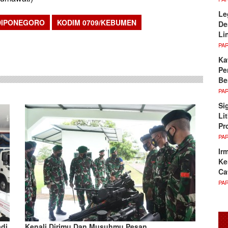
Le
DIPONEGORO
KODIM 0709/KEBUMEN
De
Li
sApp
PA
Ka
Pe
Be
PA
Si
Li
Pr
PA
Ir
Ke
Ca
PA
di
Kenali Dirimu Dan Musuhmu Pesan…