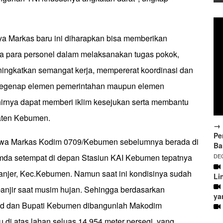
 Markas baru ini diharapkan bisa memberikan
 para personel dalam melaksanakan tugas pokok,
ingkatkan semangat kerja, mempererat koordinasi dan
 segenap elemen pemerintahan maupun elemen
irnya dapat memberi iklim kesejukan serta membantu
ten Kebumen.
→ 
Pe
ahwa Markas Kodim 0709/Kebumen sebelumnya berada di
Ba
DEC
emda setempat di depan Stasiun KAI Kebumen tepatnya
Panjer, Kec.Kebumen. Namun saat ini kondisinya sudah
Li
banjir saat musim hujan. Sehingga berdasarkan
ya
sad dan Bupati Kebumen dibangunlah Makodim
 di atas lahan seluas 14.954 meter persegi, yang