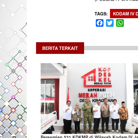
TAGS
KODAM IV 
Facebook
Twitter
What
BERITA TERKAIT
Peresmian 531 KDKMP di Wilayah Kodam IV Ja