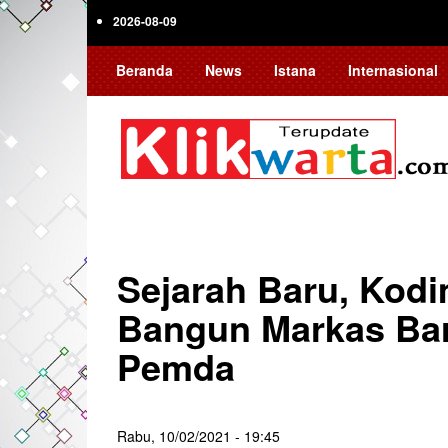
Skip
2026-08-09
to
main
Beranda
News
Istana
Internasional
content
Sejarah Baru, Kod
Bangun Markas Bar
Pemda
Rabu, 10/02/2021 - 19:45