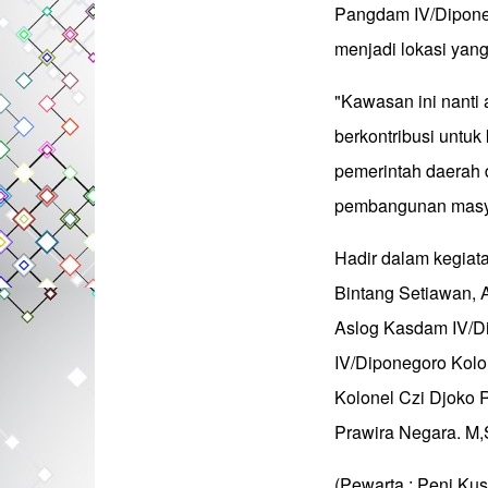
Pangdam IV/Diponeg
menjadi lokasi yang
"Kawasan ini nanti
berkontribusi untuk
pemerintah daerah d
pembangunan masy
Hadir dalam kegiat
Bintang Setiawan, 
Aslog Kasdam IV/Di
IV/Diponegoro Kolo
Kolonel Czi Djoko
Prawira Negara. M
(Pewarta : Peni Ku