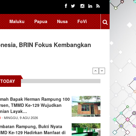
Maluku
Papua
Nusa
FoVi
tival Jadi Penggerak Ekonomi
donesia, BRIN Fokus Kembangkan
TODAY
mah Bapak Herman Rampung 100
rsen, TMMD Ke-129 Wujudkan
nian Layak…
D
- MINGGU, 9 AGU 2026
mbatan Rampung, Bukti Nyata
MD Ke-129 Hadirkan Manfaat di