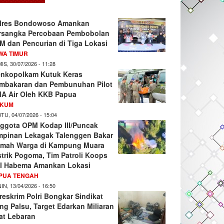
lres Bondowoso Amankan
rsangka Percobaan Pembobolan
M dan Pencurian di Tiga Lokasi
WA TIMUR
IS, 30/07/2026 - 11:28
nkopolkam Kutuk Keras
mbakaran dan Pembunuhan Pilot
A Air Oleh KKB Papua
KUM
TU, 04/07/2026 - 15:04
ggota OPM Kodap III/Puncak
mpinan Lekagak Talenggen Bakar
mah Warga di Kampung Muara
strik Pogoma, Tim Patroli Koops
I Habema Amankan Lokasi
PUA TENGAH
IN, 13/04/2026 - 16:50
reskrim Polri Bongkar Sindikat
ng Palsu, Target Edarkan Miliaran
at Lebaran