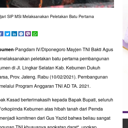
jari SIP MSi Melaksanakan Peletakan Batu Pertama
ebumen
-Pangdam IV/Diponegoro Mayjen TNI Bakti Agus
.Si. melaksanakan peletakan batu pertama pembangunan
men di Jl. Lingkar Selatan Kab. Kebumen Dukuh
arsa, Prov. Jateng. Rabu (10/02/2021). Pembangunan
melalui Program Anggaran TNI AD TA. 2021.
ak Kasad berterimakasih kepada Bapak Bupati, seluruh
Forkopimda Kebumen atas hibah tanah dari Pemda
menjadi komitmen dari Gus Yazid bahwa beliau sangat
unan TNI khususnya angkatan darat", ungkap