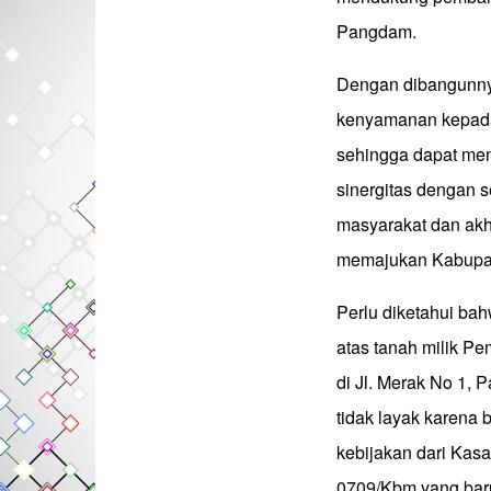
Pangdam.
Dengan dibangunnya
kenyamanan kepada
sehingga dapat men
sinergitas dengan
masyarakat dan akh
memajukan Kabupa
Perlu diketahui b
atas tanah milik P
di Jl. Merak No 1, 
tidak layak karena 
kebijakan dari Ka
0709/Kbm yang baru