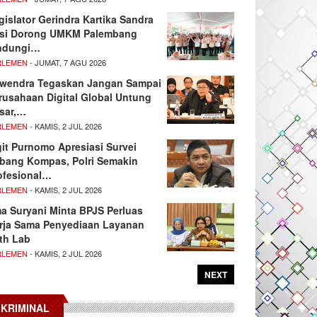
gislator Gerindra Kartika Sandra
si Dorong UMKM Palembang
ndungi…
RLEMEN
- JUMAT, 7 AGU 2026
wendra Tegaskan Jangan Sampai
rusahaan Digital Global Untung
sar,…
RLEMEN
- KAMIS, 2 JUL 2026
git Purnomo Apresiasi Survei
tbang Kompas, Polri Semakin
ofesional…
RLEMEN
- KAMIS, 2 JUL 2026
ma Suryani Minta BPJS Perluas
rja Sama Penyediaan Layanan
th Lab
RLEMEN
- KAMIS, 2 JUL 2026
NEXT
KRIMINAL