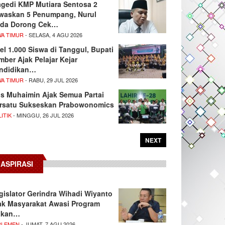
agedi KMP Mutiara Sentosa 2
waskan 5 Penumpang, Nurul
da Dorong Cek…
WA TIMUR
- SELASA, 4 AGU 2026
el 1.000 Siswa di Tanggul, Bupati
mber Ajak Pelajar Kejar
ndidikan…
WA TIMUR
- RABU, 29 JUL 2026
s Muhaimin Ajak Semua Partai
rsatu Sukseskan Prabowonomics
ITIK
- MINGGU, 26 JUL 2026
NEXT
ASPIRASI
gislator Gerindra Wihadi Wiyanto
ak Masyarakat Awasi Program
akan…
RLEMEN
- JUMAT, 7 AGU 2026