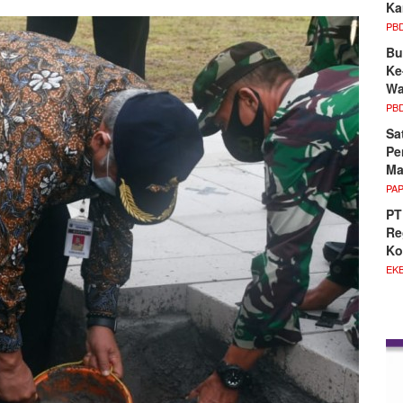
Ka
PB
Bu
Ke
Wa
PB
Sa
Pe
Ma
PA
PT
Re
Ko
EKB