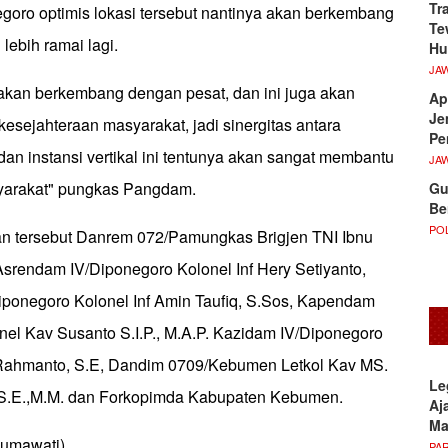
Tr
oro optimis lokasi tersebut nantinya akan berkembang
Te
 lebih ramai lagi.
Hu
JA
 akan berkembang dengan pesat, dan ini juga akan
Ap
Je
 kesejahteraan masyarakat, jadi sinergitas antara
Pe
an instansi vertikal ini tentunya akan sangat membantu
JA
arakat" pungkas Pangdam.
Gu
Be
POL
an tersebut Danrem 072/Pamungkas Brigjen TNI Ibnu
Asrendam IV/Diponegoro Kolonel Inf Hery Setiyanto,
ponegoro Kolonel Inf Amin Taufiq, S.Sos, Kapendam
nel Kav Susanto S.I.P., M.A.P. Kazidam IV/Diponegoro
 Rahmanto, S.E, Dandim 0709/Kebumen Letkol Kav MS.
Le
,S.E.,M.M. dan Forkopimda Kabupaten Kebumen.
Aj
M
sumawati)
PA