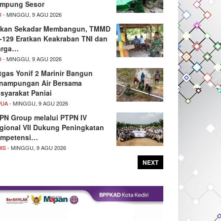
mpung Sesor
D
- MINGGU, 9 AGU 2026
kan Sekadar Membangun, TMMD
-129 Eratkan Keakraban TNI dan
rga…
D
- MINGGU, 9 AGU 2026
tgas Yonif 2 Marinir Bangun
nampungan Air Bersama
syarakat Paniai
PUA
- MINGGU, 9 AGU 2026
PN Group melalui PTPN IV
gional VII Dukung Peningkatan
mpetensi…
IS
- MINGGU, 9 AGU 2026
NEXT