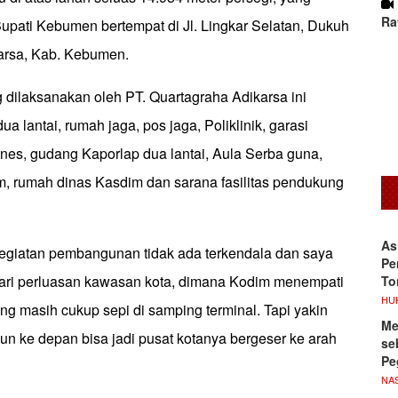
Ra
Bupati Kebumen bertempat di Jl. Lingkar Selatan, Dukuh
karsa, Kab. Kebumen.
ilaksanakan oleh PT. Quartagraha Adikarsa ini
a lantai, rumah jaga, pos jaga, Poliklinik, garasi
tnes, gudang Kaporlap dua lantai, Aula Serba guna,
, rumah dinas Kasdim dan sarana fasilitas pendukung
As
giatan pembangunan tidak ada terkendala dan saya
Pe
 dari perluasan kawasan kota, dimana Kodim menempati
To
HU
g masih cukup sepi di samping terminal. Tapi yakin
Me
un ke depan bisa jadi pusat kotanya bergeser ke arah
se
Pe
NA