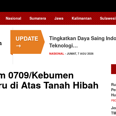
Nasional
Sumatera
Jawa
Kalimantan
Sulawesi
UPDATE
Menkop: Wamena Coffee Fes
Tingkatkan Daya Saing In
→
Berbasis…
Teknologi…
NASIONAL
NASIONAL
- JUMAT, 7 AGU 2026
- JUMAT, 7 AGU 2026
im 0709/Kebumen
u di Atas Tanah Hibah
Ru
Pe
Hu
PB
Je
TM