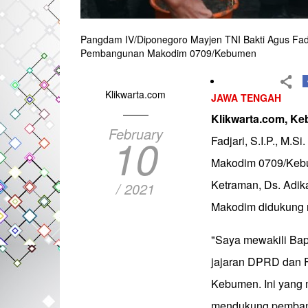
Pangdam IV/Diponegoro Mayjen TNI Bakti Agus Fad
Pembangunan Makodim 0709/Kebumen
Klikwarta.com
JAWA TENGAH
Klikwarta.com, K
February
10
Fadjari, S.I.P., M
Makodim 0709/Kebu
Ketraman, Ds. Adik
/ 2021
Makodim didukung 
"Saya mewakili Bap
jajaran DPRD dan 
Kebumen. Ini yang 
mendukung pembang