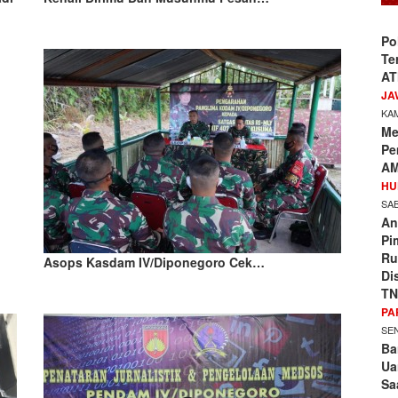
Po
Te
AT
JA
KAM
Me
Pe
AM
HU
SAB
An
Pi
Ru
Asops Kasdam IV/Diponegoro Cek…
Di
TN
PA
SEN
Ba
Ua
Sa