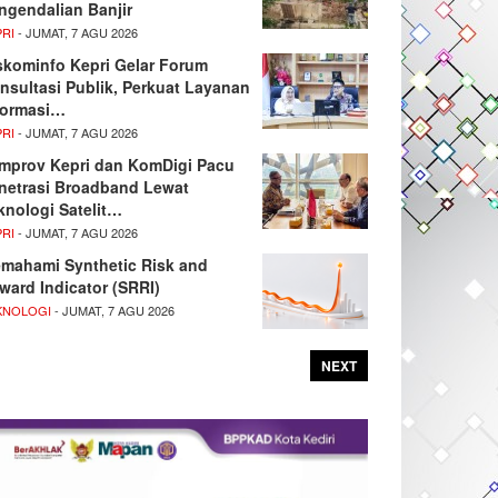
ngendalian Banjir
PRI
- JUMAT, 7 AGU 2026
skominfo Kepri Gelar Forum
nsultasi Publik, Perkuat Layanan
formasi…
PRI
- JUMAT, 7 AGU 2026
mprov Kepri dan KomDigi Pacu
netrasi Broadband Lewat
knologi Satelit…
PRI
- JUMAT, 7 AGU 2026
mahami Synthetic Risk and
ward Indicator (SRRI)
KNOLOGI
- JUMAT, 7 AGU 2026
NEXT