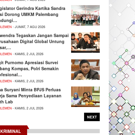
gislator Gerindra Kartika Sandra
si Dorong UMKM Palembang
ndungi…
RLEMEN
- JUMAT, 7 AGU 2026
wendra Tegaskan Jangan Sampai
rusahaan Digital Global Untung
sar,…
RLEMEN
- KAMIS, 2 JUL 2026
git Purnomo Apresiasi Survei
tbang Kompas, Polri Semakin
ofesional…
RLEMEN
- KAMIS, 2 JUL 2026
ma Suryani Minta BPJS Perluas
rja Sama Penyediaan Layanan
th Lab
RLEMEN
- KAMIS, 2 JUL 2026
NEXT
KRIMINAL