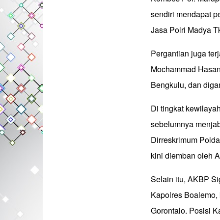
sendiri mendapat 
Jasa Polri Madya Tk.
Pergantian juga te
Mochammad Hasan, S
Bengkulu, dan diga
Di tingkat kewilaya
sebelumnya menjaba
Dirreskrimum Polda
kini diemban oleh
Selain itu, AKBP Si
Kapolres Boalemo, 
Gorontalo. Posisi 