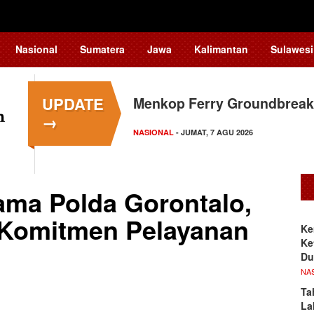
Nasional
Sumatera
Jawa
Kalimantan
Sulawesi
UPDATE
Menkop Ferry Groundbreak
→
NASIONAL
- JUMAT, 7 AGU 2026
tama Polda Gorontalo,
 Komitmen Pelayanan
Ke
Ke
Du
NA
Ta
La