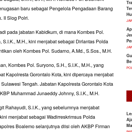
Tr
penugasan baru sebagai Pengelola Pengadaan Barang
Te
Hu
 II Slog Polri.
JA
Ap
rjadi pada jabatan Kabidkum, di mana Kombes Pol.
Je
Pe
.I.K., M.H., kini menjabat sebagai Dirlantas Polda
JA
ntikan oleh Kombes Pol. Sudarno, A.Md., S.Sos., M.H.
Gu
Be
han, Kombes Pol. Suryono, S.H., S.I.K., M.H., yang
POL
t Kapolresta Gorontalo Kota, kini dipercaya menjabat
 Sulawesi Tengah. Jabatan Kapolresta Gorontalo Kota
 AKBP Muhammad Junaeddy Johnny, S.I.K., M.H.
git Rahayudi, S.I.K., yang sebelumnya menjabat
Le
kini menjabat sebagai Wadirreskrimsus Polda
Aj
M
Kapolres Boalemo selanjutnya diisi oleh AKBP Firman
PA