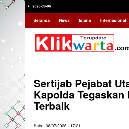
Skip
2026-08-06
to
main
Beranda
News
Istana
Internasional
content
Sertijab Pejabat U
Kapolda Tegaskan
Terbaik
Rabu, 08/07/2026 - 17:21