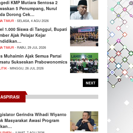
agedi KMP Mutiara Sentosa 2
waskan 5 Penumpang, Nurul
da Dorong Cek…
WA TIMUR
- SELASA, 4 AGU 2026
el 1.000 Siswa di Tanggul, Bupati
mber Ajak Pelajar Kejar
ndidikan…
WA TIMUR
- RABU, 29 JUL 2026
s Muhaimin Ajak Semua Partai
rsatu Sukseskan Prabowonomics
ITIK
- MINGGU, 26 JUL 2026
NEXT
ASPIRASI
gislator Gerindra Wihadi Wiyanto
ak Masyarakat Awasi Program
akan…
RLEMEN
- JUMAT, 7 AGU 2026