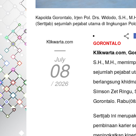
Kapolda Gorontalo, Irjen Pol. Drs. Widodo, S.H., 
(Sertijab) sejumlah pejabat utama di lingkungan Po
Klikwarta.com
GORONTALO
Klikwarta
.
com
,
Gor
July
08
S.H., M.H., memimp
sejumlah pejabat ut
berlangsung khidmat
/ 2026
Simson Zet Ringu, S
Gorontalo. Rabu(08
Sertijab ini merupa
pembinaan karier se
meningkatkan kiner