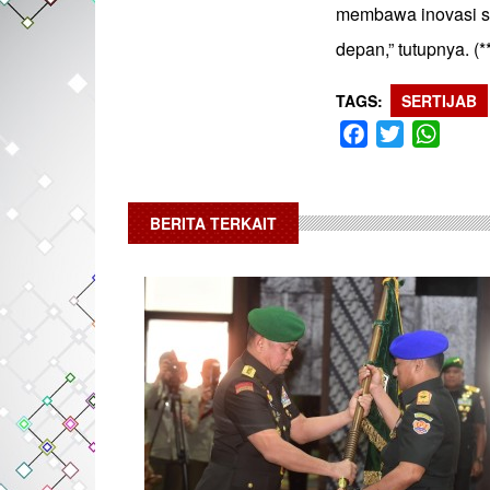
membawa inovasi s
depan,” tutupnya. (*
TAGS
SERTIJAB
Facebook
Twitter
What
BERITA TERKAIT