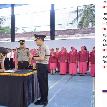
Pe
KE
Di
Ko
In
KE
Pe
Pe
Te
KE
Me
Re
TE