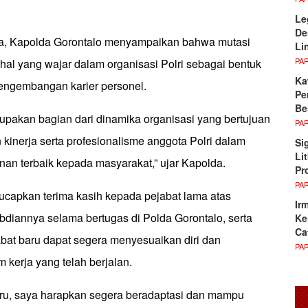
Le
De
, Kapolda Gorontalo menyampaikan bahwa mutasi
Li
PA
hal yang wajar dalam organisasi Polri sebagai bentuk
Ka
engembangan karier personel.
Pe
Be
upakan bagian dari dinamika organisasi yang bertujuan
PA
kinerja serta profesionalisme anggota Polri dalam
Si
Li
an terbaik kepada masyarakat,” ujar Kapolda.
Pr
PA
capkan terima kasih kepada pejabat lama atas
Ir
bdiannya selama bertugas di Polda Gorontalo, serta
Ke
Ca
at baru dapat segera menyesuaikan diri dan
PA
 kerja yang telah berjalan.
ru, saya harapkan segera beradaptasi dan mampu