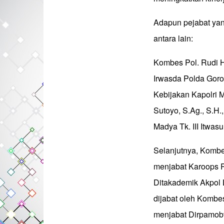
Adapun pejabat yan
antara lain:
Kombes Pol. Rudi H
Irwasda Polda Goro
Kebijakan Kapolri M
Sutoyo, S.Ag., S.H.
Madya Tk. III Itwasu
Selanjutnya, Kombes
menjabat Karoops P
Ditakademik Akpol L
dijabat oleh Kombes
menjabat Dirpamobv