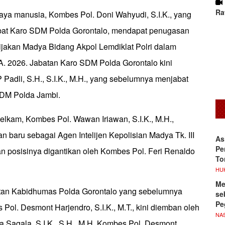
Ra
aya manusia, Kombes Pol. Doni Wahyudi, S.I.K., yang
at Karo SDM Polda Gorontalo, mendapat penugasan
ijakan Madya Bidang Akpol Lemdiklat Polri dalam
.A. 2026. Jabatan Karo SDM Polda Gorontalo kini
Padli, S.H., S.I.K., M.H., yang sebelumnya menjabat
SDM Polda Jambi.
telkam, Kombes Pol. Wawan Iriawan, S.I.K., M.H.,
 baru sebagai Agen Intelijen Kepolisian Madya Tk. III
As
Pe
an posisinya digantikan oleh Kombes Pol. Feri Renaldo
To
HU
Me
atan Kabidhumas Polda Gorontalo yang sebelumnya
se
Pe
 Pol. Desmont Harjendro, S.I.K., M.T., kini diemban oleh
NA
 Sagala, S.I.K., S.H., M.H. Kombes Pol. Desmont