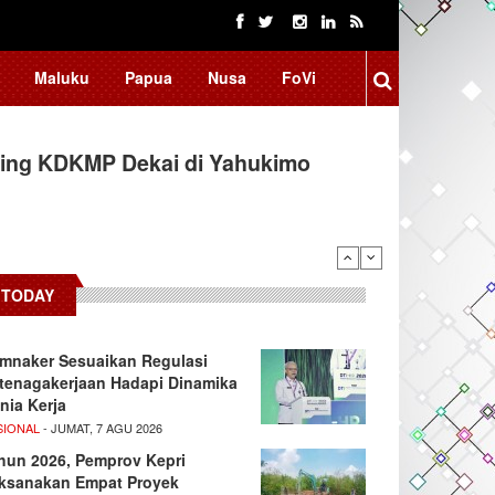
Maluku
Papua
Nusa
FoVi
ing KDKMP Dekai di Yahukimo
TODAY
mnaker Sesuaikan Regulasi
tenagakerjaan Hadapi Dinamika
nia Kerja
SIONAL
- JUMAT, 7 AGU 2026
hun 2026, Pemprov Kepri
ksanakan Empat Proyek