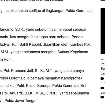
g melaksanakan sertijab di lingkungan Polda Gorontalo
aryanto, S.I.K., yang sebelumnya menjabat sebagai
ntalo, kini mengemban tugas baru sebagai Penata
adya TK. II Sahli Kapolri, digantikan oleh Kombes Pol.
, M.M., yang sebelumnya menjabat Auditor Kepolisian
m Polri.
→ 
Pe
Ba
 Pol. Pramono Jati, S.I.K., M.T., yang sebelumnya
DEC
olda Gorontalo, dipercaya menjabat Kabidproftek
Li
emdiklat Polri. Posisi Karoops Polda Gorontalo kini
ya
 Pol. Anuardi, S.I.K., M.Si., CPHR., yang sebelumnya
it Polda Jawa Tengah.