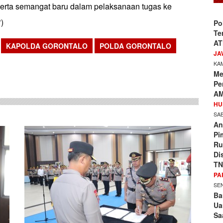
erta semangat baru dalam pelaksanaan tugas ke
*)
Po
Te
AT
KAPOLDA GORONTALO
POLDA GORONTALO
JA
sApp
KAM
Me
Pe
AM
HU
SAB
An
Pi
Ru
Di
TN
PA
SEN
Ba
Ua
Sa