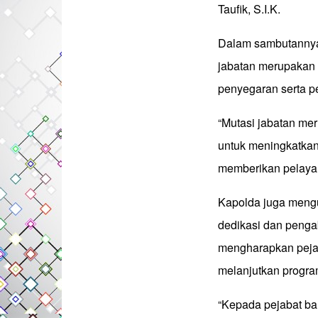
Taufik, S.I.K.
Dalam sambutannya
jabatan merupakan 
penyegaran serta p
“Mutasi jabatan mer
untuk meningkatkan 
memberikan pelayan
Kapolda juga mengu
dedikasi dan penga
mengharapkan pejab
melanjutkan program
“Kepada pejabat ba