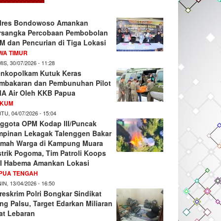
lres Bondowoso Amankan
rsangka Percobaan Pembobolan
M dan Pencurian di Tiga Lokasi
WA TIMUR
IS, 30/07/2026 - 11:28
nkopolkam Kutuk Keras
mbakaran dan Pembunuhan Pilot
A Air Oleh KKB Papua
KUM
TU, 04/07/2026 - 15:04
ggota OPM Kodap III/Puncak
mpinan Lekagak Talenggen Bakar
mah Warga di Kampung Muara
strik Pogoma, Tim Patroli Koops
I Habema Amankan Lokasi
PUA TENGAH
IN, 13/04/2026 - 16:50
reskrim Polri Bongkar Sindikat
ng Palsu, Target Edarkan Miliaran
at Lebaran