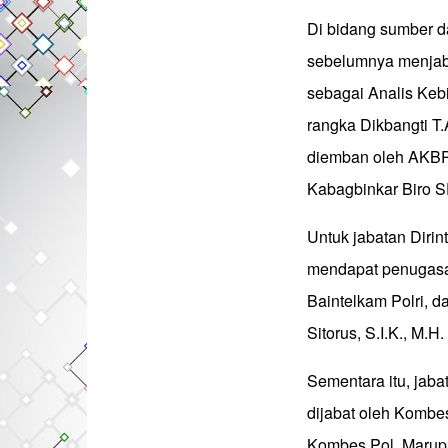
Di bidang sumber d
sebelumnya menjab
sebagai Analis Keb
rangka Dikbangti T
diemban oleh AKBP 
Kabagbinkar Biro 
Untuk jabatan Dirin
mendapat penugasan
Baintelkam Polri, d
Sitorus, S.I.K., M.H.
Sementara itu, jab
dijabat oleh Kombes
Kombes Pol. Marupa