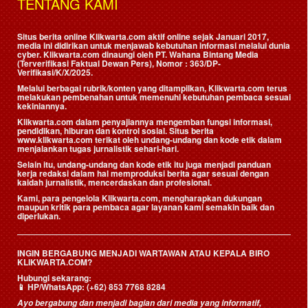
TENTANG KAMI
Situs berita online Klikwarta.com aktif online sejak Januari 2017,
media ini didirikan untuk menjawab kebutuhan informasi melalui dunia
cyber. Klikwarta.com dinaungi oleh
PT. Wahana Bintang Media
(Terverifikasi Faktual Dewan Pers)
, Nomor : 363/DP-
Verifikasi/K/X/2025.
Melalui berbagai rubrik/konten yang ditampilkan, Klikwarta.com terus
melakukan pembenahan untuk memenuhi kebutuhan pembaca sesuai
kekiniannya.
Klikwarta.com dalam penyajiannya mengemban fungsi informasi,
pendidikan, hiburan dan kontrol sosial. Situs berita
www.klikwarta.com terikat oleh undang-undang dan kode etik dalam
menjalankan tugas jurnalistik sehari-hari.
Selain itu, undang-undang dan kode etik itu juga menjadi panduan
kerja redaksi dalam hal memproduksi berita agar sesuai dengan
kaidah jurnalistik, mencerdaskan dan profesional.
Kami, para pengelola Klikwarta.com, mengharapkan dukungan
maupun kritik para pembaca agar layanan kami semakin baik dan
diperlukan.
INGIN BERGABUNG MENJADI WARTAWAN ATAU KEPALA BIRO
KLIKWARTA.COM?
Hubungi sekarang:
📱
HP/WhatsApp:
(+62) 853 7768 8284
Ayo bergabung dan menjadi bagian dari media yang informatif,