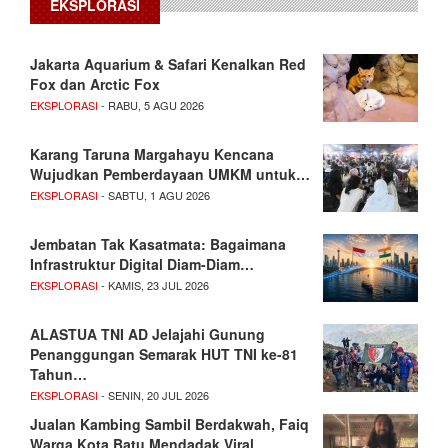
EKSPLORASI
Jakarta Aquarium & Safari Kenalkan Red
Fox dan Arctic Fox
EKSPLORASI
- RABU, 5 AGU 2026
Karang Taruna Margahayu Kencana
Wujudkan Pemberdayaan UMKM untuk…
EKSPLORASI
- SABTU, 1 AGU 2026
Jembatan Tak Kasatmata: Bagaimana
Infrastruktur Digital Diam-Diam…
EKSPLORASI
- KAMIS, 23 JUL 2026
ALASTUA TNI AD Jelajahi Gunung
Penanggungan Semarak HUT TNI ke-81
Tahun…
EKSPLORASI
- SENIN, 20 JUL 2026
Jualan Kambing Sambil Berdakwah, Faiq
Warga Kota Batu Mendadak Viral