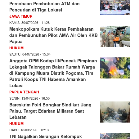
Percobaan Pembobolan ATM dan
Pencurian di Tiga Lokasi
JAWA TIMUR
KAMIS, 30/07/2026 - 11:28
Menkopolkam Kutuk Keras Pembakaran
dan Pembunuhan Pilot AMA Air Oleh KKB
Papua
HUKUM
SABTU, 04/07/2026 - 15:04
Anggota OPM Kodap III/Puncak Pimpinan
Lekagak Talenggen Bakar Rumah Warga
di Kampung Muara Distrik Pogoma, Tim
Patroli Koops TNI Habema Amankan
Lokasi
PAPUA TENGAH
SENIN, 13/04/2026 - 16:50
Bareskrim Polri Bongkar Sindikat Uang
Palsu, Target Edarkan Miliaran Saat
Lebaran
HUKUM
RABU, 18/03/2026 - 12:13
TNI Gagalkan Serangan Kelompok