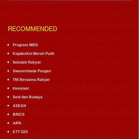
RECOMMENDED
Program MBG
KopdesKel Merah Putih
Sekolah Rakyat
Swasembada Pangan
TNI Bersama Rakyat
Investasi
Seni dan Budaya
ASEAN
BRICS
AIPA
KTT G20