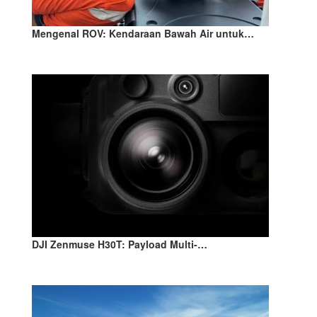
Mengenal ROV: Kendaraan Bawah Air untuk…
DJI Zenmuse H30T: Payload Multi-…