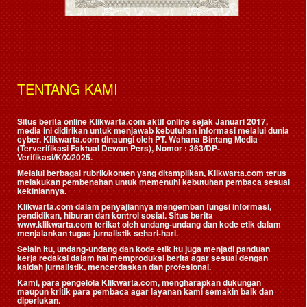
TENTANG KAMI
Situs berita online Klikwarta.com aktif online sejak Januari 2017,
media ini didirikan untuk menjawab kebutuhan informasi melalui dunia
cyber. Klikwarta.com dinaungi oleh
PT. Wahana Bintang Media
(Terverifikasi Faktual Dewan Pers)
, Nomor : 363/DP-
Verifikasi/K/X/2025.
Melalui berbagai rubrik/konten yang ditampilkan, Klikwarta.com terus
melakukan pembenahan untuk memenuhi kebutuhan pembaca sesuai
kekiniannya.
Klikwarta.com dalam penyajiannya mengemban fungsi informasi,
pendidikan, hiburan dan kontrol sosial. Situs berita
www.klikwarta.com terikat oleh undang-undang dan kode etik dalam
menjalankan tugas jurnalistik sehari-hari.
Selain itu, undang-undang dan kode etik itu juga menjadi panduan
kerja redaksi dalam hal memproduksi berita agar sesuai dengan
kaidah jurnalistik, mencerdaskan dan profesional.
Kami, para pengelola Klikwarta.com, mengharapkan dukungan
maupun kritik para pembaca agar layanan kami semakin baik dan
diperlukan.