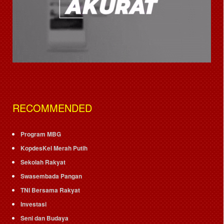
RECOMMENDED
Program MBG
KopdesKel Merah Putih
Sekolah Rakyat
Swasembada Pangan
TNI Bersama Rakyat
Investasi
Seni dan Budaya