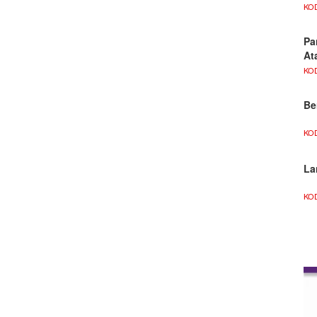
KO
Pa
At
KO
Be
KO
La
KO