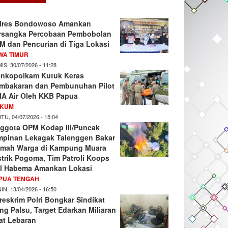
lres Bondowoso Amankan
rsangka Percobaan Pembobolan
M dan Pencurian di Tiga Lokasi
WA TIMUR
IS, 30/07/2026 - 11:28
nkopolkam Kutuk Keras
mbakaran dan Pembunuhan Pilot
A Air Oleh KKB Papua
KUM
TU, 04/07/2026 - 15:04
ggota OPM Kodap III/Puncak
mpinan Lekagak Talenggen Bakar
mah Warga di Kampung Muara
strik Pogoma, Tim Patroli Koops
I Habema Amankan Lokasi
PUA TENGAH
IN, 13/04/2026 - 16:50
reskrim Polri Bongkar Sindikat
ng Palsu, Target Edarkan Miliaran
at Lebaran