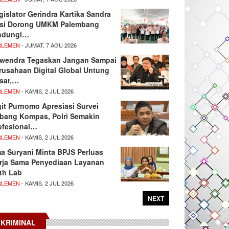
gislator Gerindra Kartika Sandra
si Dorong UMKM Palembang
ndungi…
RLEMEN
- JUMAT, 7 AGU 2026
wendra Tegaskan Jangan Sampai
rusahaan Digital Global Untung
sar,…
RLEMEN
- KAMIS, 2 JUL 2026
git Purnomo Apresiasi Survei
tbang Kompas, Polri Semakin
ofesional…
RLEMEN
- KAMIS, 2 JUL 2026
ma Suryani Minta BPJS Perluas
rja Sama Penyediaan Layanan
th Lab
RLEMEN
- KAMIS, 2 JUL 2026
NEXT
KRIMINAL