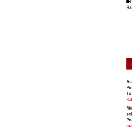
Ra
As
Pe
To
HU
Me
se
Pe
NA