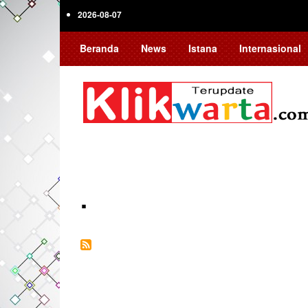
Skip
2026-08-07
to
main
Beranda
News
Istana
Internasional
content
.