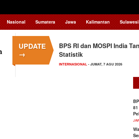
Nasional
Sumatera
Jawa
Kalimantan
Sulawesi
UPDATE
BPS RI dan MOSPI India Ta
→
Statistik
INTERNASIONAL
- JUMAT, 7 AGU 2026
BP
81
Pe
JA
Wa
Se