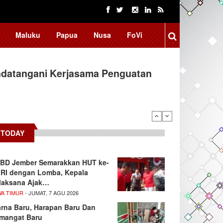
Maluku
Papua
Nusa
FoVi
ndatangani Kerjasama Penguatan
TODAY
BD Jember Semarakkan HUT ke-
 RI dengan Lomba, Kepala
laksana Ajak…
WA TIMUR
- JUMAT, 7 AGU 2026
rna Baru, Harapan Baru Dan
mangat Baru