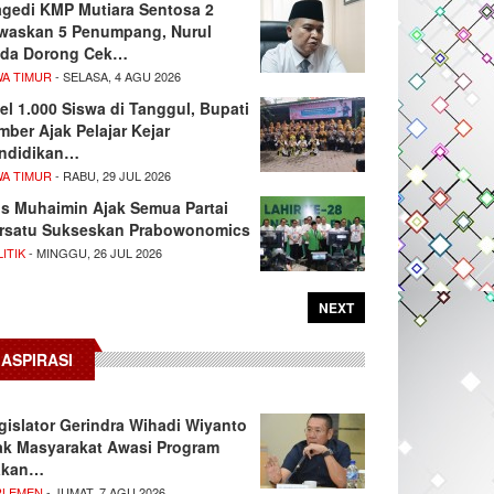
agedi KMP Mutiara Sentosa 2
waskan 5 Penumpang, Nurul
da Dorong Cek…
WA TIMUR
- SELASA, 4 AGU 2026
el 1.000 Siswa di Tanggul, Bupati
mber Ajak Pelajar Kejar
ndidikan…
WA TIMUR
- RABU, 29 JUL 2026
s Muhaimin Ajak Semua Partai
rsatu Sukseskan Prabowonomics
ITIK
- MINGGU, 26 JUL 2026
NEXT
ASPIRASI
gislator Gerindra Wihadi Wiyanto
ak Masyarakat Awasi Program
akan…
RLEMEN
- JUMAT, 7 AGU 2026