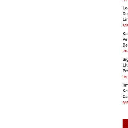
Le
De
Li
PA
Ka
Pe
Be
PA
Si
Li
Pr
PA
Ir
Ke
Ca
PA