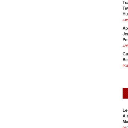
Tr
Te
Hu
JA
Ap
Je
Pe
JA
Gu
Be
POL
Le
Aj
M
PA