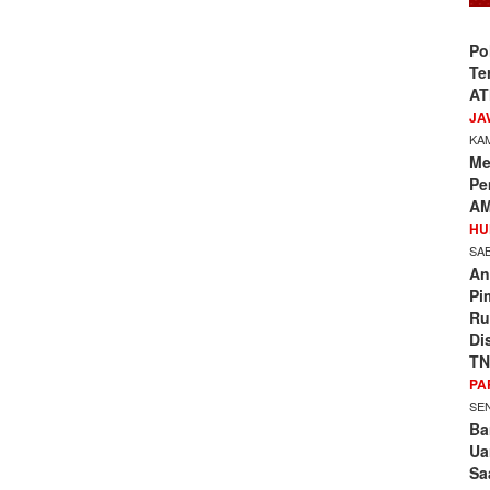
Po
Te
AT
JA
KAM
Me
Pe
AM
HU
SAB
An
Pi
Ru
Di
TN
PA
SEN
Ba
Ua
Sa