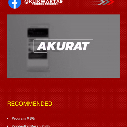
RECOMMENDED
Program MBG
KopdesKel Merah Putih