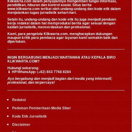
Klikwarta.com dalam penyajiannya mengemban fungsi informasi,
pendidikan, hiburan dan kontrol sosial. Situs berita
www.klikwarta.com terikat oleh undang-undang dan kode etik dalam
menjalankan tugas jurnalistik sehari-hari.
Selain itu, undang-undang dan kode etik itu juga menjadi panduan
kerja redaksi dalam hal memproduksi berita agar sesuai dengan
kaidah jurnalistik, mencerdaskan dan profesional.
Kami, para pengelola Klikwarta.com, mengharapkan dukungan
maupun kritik para pembaca agar layanan kami semakin baik dan
diperlukan.
INGIN BERGABUNG MENJADI WARTAWAN ATAU KEPALA BIRO
KLIKWARTA.COM?
Hubungi sekarang:
📱
HP/WhatsApp:
(+62) 853 7768 8284
Ayo bergabung dan menjadi bagian dari media yang informatif,
profesional, dan terpercaya!
Redaksi
Pedoman Pemberitaan Media Siber
Kode Etik Jurnalistik
Disclaimer