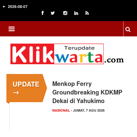
Skip
2026-08-07
to
main
content
UPDATE
Menkop Ferry
→
Groundbreaking KDKMP
Dekai di Yahukimo
NASIONAL
- JUMAT, 7 AGU 2026