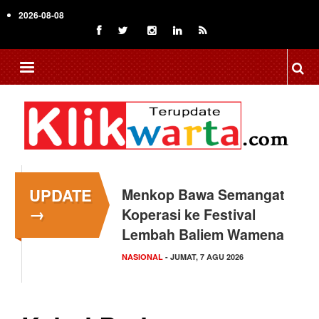
Skip
2026-08-08
to
main
content
UPDATE
Menkop Bawa Semangat
→
Koperasi ke Festival
Lembah Baliem Wamena
NASIONAL
- JUMAT, 7 AGU 2026