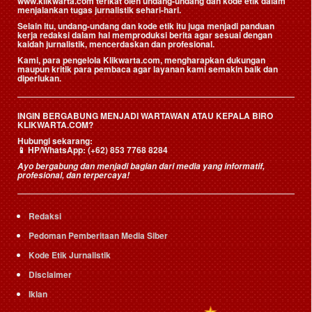
www.klikwarta.com terikat oleh undang-undang dan kode etik dalam
menjalankan tugas jurnalistik sehari-hari.
Selain itu, undang-undang dan kode etik itu juga menjadi panduan
kerja redaksi dalam hal memproduksi berita agar sesuai dengan
kaidah jurnalistik, mencerdaskan dan profesional.
Kami, para pengelola Klikwarta.com, mengharapkan dukungan
maupun kritik para pembaca agar layanan kami semakin baik dan
diperlukan.
INGIN BERGABUNG MENJADI WARTAWAN ATAU KEPALA BIRO
KLIKWARTA.COM?
Hubungi sekarang:
📱
HP/WhatsApp:
(+62) 853 7768 8284
Ayo bergabung dan menjadi bagian dari media yang informatif,
profesional, dan terpercaya!
Redaksi
Pedoman Pemberitaan Media Siber
Kode Etik Jurnalistik
Disclaimer
Iklan