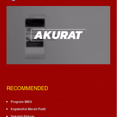
RECOMMENDED
Program MBG
KopdesKel Merah Putih
Sekolah Rakyat