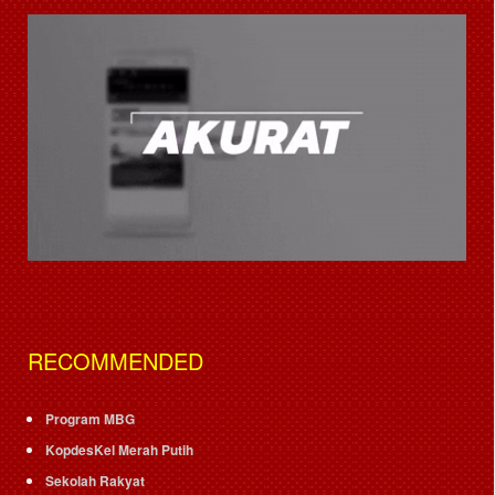
RECOMMENDED
Program MBG
KopdesKel Merah Putih
Sekolah Rakyat