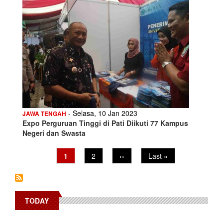
- Selasa, 10 Jan 2023
JAWA TENGAH
Expo Perguruan Tinggi di Pati Diikuti 77 Kampus
Negeri dan Swasta
Pagination
Current
1
Page
2
Next
››
Last
Last »
page
page
page
TODAY