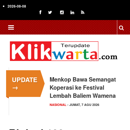
Skip
2026-08-08
to
main
content
UPDATE
Menkop Bawa Semangat
Tingkatkan Daya Saing
→
Koperasi ke Festival
Indonesia, BRIN Fokus
Lembah Baliem Wamena
Kembangkan Teknologi…
NASIONAL
NASIONAL
- JUMAT, 7 AGU 2026
- JUMAT, 7 AGU 2026