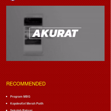
RECOMMENDED
Program MBG
KopdesKel Merah Putih
Sekolah Rakyat