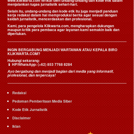
www.klikwarta.com terikat oleh undang-undang dan kode etik dalam
menjalankan tugas jurnalistik sehari-hari.
Selain itu, undang-undang dan kode etik itu juga menjadi panduan
kerja redaksi dalam hal memproduksi berita agar sesuai dengan
kaidah jurnalistik, mencerdaskan dan profesional.
Kami, para pengelola Klikwarta.com, mengharapkan dukungan
maupun kritik para pembaca agar layanan kami semakin baik dan
diperlukan.
INGIN BERGABUNG MENJADI WARTAWAN ATAU KEPALA BIRO
KLIKWARTA.COM?
Hubungi sekarang:
📱
HP/WhatsApp:
(+62) 853 7768 8284
Ayo bergabung dan menjadi bagian dari media yang informatif,
profesional, dan terpercaya!
Redaksi
Pedoman Pemberitaan Media Siber
Kode Etik Jurnalistik
Disclaimer
Iklan