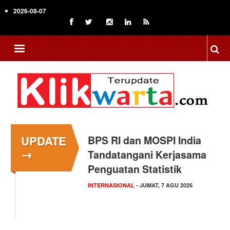
Skip
2026-08-07
to
main
content
UPDATE
BPS RI dan MOSPI India
→
Tandatangani Kerjasama
Penguatan Statistik
INTERNASIONAL
- JUMAT, 7 AGU 2026