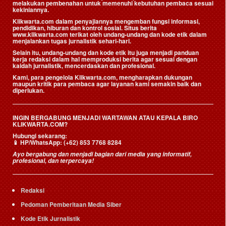
melakukan pembenahan untuk memenuhi kebutuhan pembaca sesuai
kekiniannya.
Klikwarta.com dalam penyajiannya mengemban fungsi informasi,
pendidikan, hiburan dan kontrol sosial. Situs berita
www.klikwarta.com terikat oleh undang-undang dan kode etik dalam
menjalankan tugas jurnalistik sehari-hari.
Selain itu, undang-undang dan kode etik itu juga menjadi panduan
kerja redaksi dalam hal memproduksi berita agar sesuai dengan
kaidah jurnalistik, mencerdaskan dan profesional.
Kami, para pengelola Klikwarta.com, mengharapkan dukungan
maupun kritik para pembaca agar layanan kami semakin baik dan
diperlukan.
INGIN BERGABUNG MENJADI WARTAWAN ATAU KEPALA BIRO
KLIKWARTA.COM?
Hubungi sekarang:
📱
HP/WhatsApp:
(+62) 853 7768 8284
Ayo bergabung dan menjadi bagian dari media yang informatif,
profesional, dan terpercaya!
Redaksi
Pedoman Pemberitaan Media Siber
Kode Etik Jurnalistik