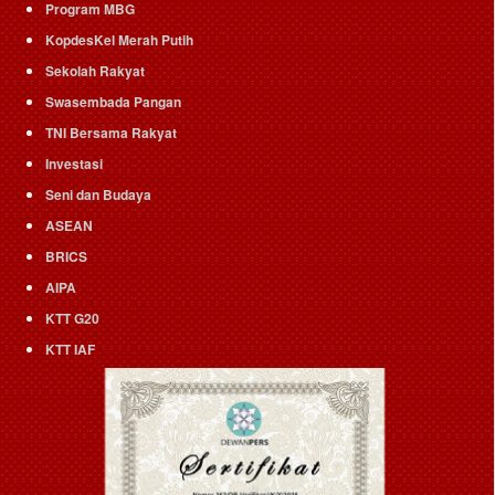
Program MBG
KopdesKel Merah Putih
Sekolah Rakyat
Swasembada Pangan
TNI Bersama Rakyat
Investasi
Seni dan Budaya
ASEAN
BRICS
AIPA
KTT G20
KTT IAF