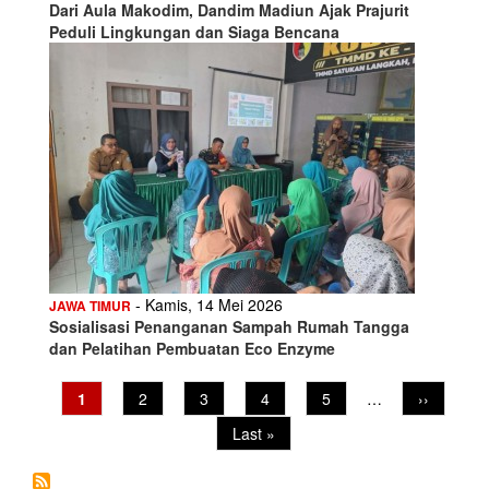
Dari Aula Makodim, Dandim Madiun Ajak Prajurit
Peduli Lingkungan dan Siaga Bencana
- Kamis, 14 Mei 2026
JAWA TIMUR
Sosialisasi Penanganan Sampah Rumah Tangga
dan Pelatihan Pembuatan Eco Enzyme
Pagination
Current
1
Page
2
Page
3
Page
4
Page
5
…
Next
››
page
page
Last
Last »
page