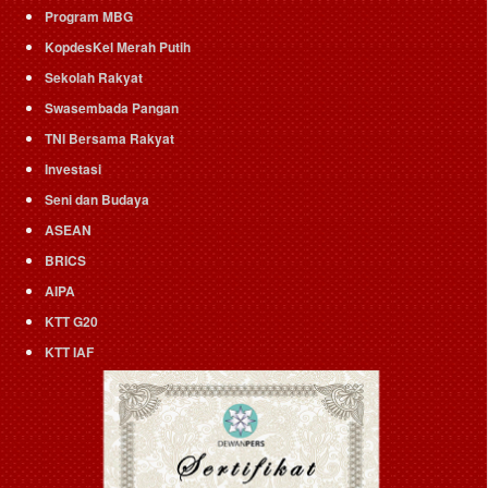
Program MBG
KopdesKel Merah Putih
Sekolah Rakyat
Swasembada Pangan
TNI Bersama Rakyat
Investasi
Seni dan Budaya
ASEAN
BRICS
AIPA
KTT G20
KTT IAF