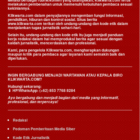
melakukan pembenahan untuk memenuhi kebutuhan pembaca sesuai
kekiniannya.
Klikwarta.com dalam penyajiannya mengemban fungsi informasi,
pendidikan, hiburan dan kontrol sosial. Situs berita
www.klikwarta.com terikat oleh undang-undang dan kode etik dalam
menjalankan tugas jurnalistik sehari-hari.
Selain itu, undang-undang dan kode etik itu juga menjadi panduan
kerja redaksi dalam hal memproduksi berita agar sesuai dengan
kaidah jurnalistik, mencerdaskan dan profesional.
Kami, para pengelola Klikwarta.com, mengharapkan dukungan
maupun kritik para pembaca agar layanan kami semakin baik dan
diperlukan.
INGIN BERGABUNG MENJADI WARTAWAN ATAU KEPALA BIRO
KLIKWARTA.COM?
Hubungi sekarang:
📱
HP/WhatsApp:
(+62) 853 7768 8284
Ayo bergabung dan menjadi bagian dari media yang informatif,
profesional, dan terpercaya!
Redaksi
Pedoman Pemberitaan Media Siber
Kode Etik Jurnalistik