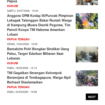
Papua
HUKUM
SABTU, 04/07/2026 - 15:04
Anggota OPM Kodap III/Puncak Pimpinan
Lekagak Talenggen Bakar Rumah Warga
di Kampung Muara Distrik Pogoma, Tim
Patroli Koops TNI Habema Amankan
Lokasi
PAPUA TENGAH
SENIN, 13/04/2026 - 16:50
Bareskrim Polri Bongkar Sindikat Uang
Palsu, Target Edarkan Miliaran Saat
Lebaran
HUKUM
RABU, 18/03/2026 - 12:13
TNI Gagalkan Serangan Kelompok
Bersenjata di Tembagapura, Warga Sipil
Berhasil Diselamatkan
PAPUA TENGAH
RABU, 04/03/2026 - 19:58
NEXT