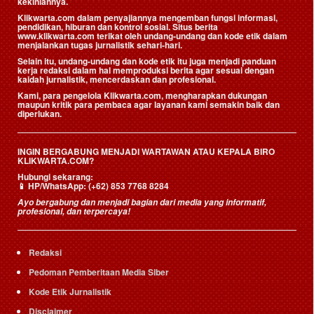
kekiniannya.
Klikwarta.com dalam penyajiannya mengemban fungsi informasi,
pendidikan, hiburan dan kontrol sosial. Situs berita
www.klikwarta.com terikat oleh undang-undang dan kode etik dalam
menjalankan tugas jurnalistik sehari-hari.
Selain itu, undang-undang dan kode etik itu juga menjadi panduan
kerja redaksi dalam hal memproduksi berita agar sesuai dengan
kaidah jurnalistik, mencerdaskan dan profesional.
Kami, para pengelola Klikwarta.com, mengharapkan dukungan
maupun kritik para pembaca agar layanan kami semakin baik dan
diperlukan.
INGIN BERGABUNG MENJADI WARTAWAN ATAU KEPALA BIRO
KLIKWARTA.COM?
Hubungi sekarang:
📱
HP/WhatsApp:
(+62) 853 7768 8284
Ayo bergabung dan menjadi bagian dari media yang informatif,
profesional, dan terpercaya!
Redaksi
Pedoman Pemberitaan Media Siber
Kode Etik Jurnalistik
Disclaimer