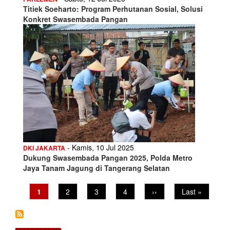
Titiek Soeharto: Program Perhutanan Sosial, Solusi
Konkret Swasembada Pangan
- Kamis, 10 Jul 2025
DKI JAKARTA
Dukung Swasembada Pangan 2025, Polda Metro
Jaya Tanam Jagung di Tangerang Selatan
Pagination
Current
1
Page
2
Page
3
Page
4
Next
››
Last
Last »
page
page
page