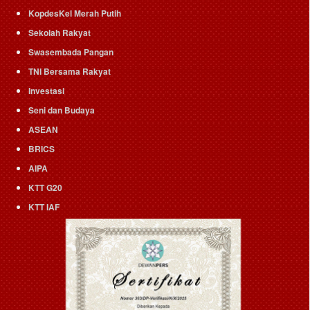
KopdesKel Merah Putih
Sekolah Rakyat
Swasembada Pangan
TNI Bersama Rakyat
Investasi
Seni dan Budaya
ASEAN
BRICS
AIPA
KTT G20
KTT IAF