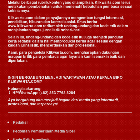
Melalui berbagai rubrik/konten yang ditampilkan, Klikwarta.com terus
melakukan pembenahan untuk memenuhi kebutuhan pembaca sesuai
kekiniannya.
Klikwarta.com dalam penyajiannya mengemban fungsi informasi,
pendidikan, hiburan dan kontrol sosial. Situs berita
www.klikwarta.com terikat oleh undang-undang dan kode etik dalam
menjalankan tugas jurnalistik sehari-hari.
Selain itu, undang-undang dan kode etik itu juga menjadi panduan
kerja redaksi dalam hal memproduksi berita agar sesuai dengan
kaidah jurnalistik, mencerdaskan dan profesional.
Kami, para pengelola Klikwarta.com, mengharapkan dukungan
maupun kritik para pembaca agar layanan kami semakin baik dan
diperlukan.
INGIN BERGABUNG MENJADI WARTAWAN ATAU KEPALA BIRO
KLIKWARTA.COM?
Hubungi sekarang:
📱
HP/WhatsApp:
(+62) 853 7768 8284
Ayo bergabung dan menjadi bagian dari media yang informatif,
profesional, dan terpercaya!
Redaksi
Pedoman Pemberitaan Media Siber
Kode Etik Jurnalistik