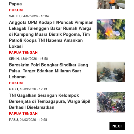
Papua
HUKUM
SABTU, 04/07/2026 - 15:04
Anggota OPM Kodap III/Puncak Pimpinan
Lekagak Talenggen Bakar Rumah Warga
di Kampung Muara Distrik Pogoma, Tim
Patroli Koops TNI Habema Amankan
Lokasi
PAPUA TENGAH
SENIN, 13/04/2026 - 16:50
Bareskrim Polri Bongkar Sindikat Uang
Palsu, Target Edarkan Miliaran Saat
Lebaran
HUKUM
RABU, 18/03/2026 - 12:13
TNI Gagalkan Serangan Kelompok
Bersenjata di Tembagapura, Warga Sipil
Berhasil Diselamatkan
PAPUA TENGAH
RABU, 04/03/2026 - 19:58
NEXT