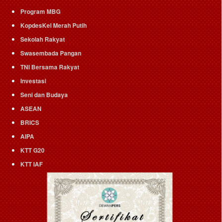
Program MBG
KopdesKel Merah Putih
Sekolah Rakyat
Swasembada Pangan
TNI Bersama Rakyat
Investasi
Seni dan Budaya
ASEAN
BRICS
AIPA
KTT G20
KTT IAF