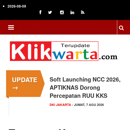
Skip
2026-08-09
to
main
content
UPDATE
Soft Launching NCC 2026,
Menkop Bawa Semangat
→
APTIKNAS Dorong
Koperasi ke Festival
Percepatan RUU KKS
Lembah Baliem Wamena
DKI JAKARTA
NASIONAL
- JUMAT, 7 AGU 2026
- JUMAT, 7 AGU 2026