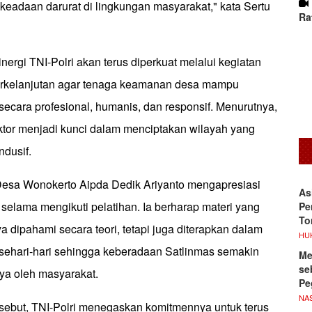
adaan darurat di lingkungan masyarakat," kata Sertu
Ra
ergi TNI-Polri akan terus diperkuat melalui kegiatan
rkelanjutan agar tenaga keamanan desa mampu
ecara profesional, humanis, dan responsif. Menurutnya,
ektor menjadi kunci dalam menciptakan wilayah yang
ndusif.
esa Wonokerto Aipda Dedik Ariyanto mengapresiasi
As
selama mengikuti pelatihan. Ia berharap materi yang
Pe
To
ya dipahami secara teori, tetapi juga diterapkan dalam
HU
sehari-hari sehingga keberadaan Satlinmas semakin
Me
se
ya oleh masyarakat.
Pe
NA
ersebut, TNI-Polri menegaskan komitmennya untuk terus