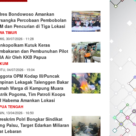
lres Bondowoso Amankan
rsangka Percobaan Pembobolan
M dan Pencurian di Tiga Lokasi
WA TIMUR
IS, 30/07/2026 - 11:28
nkopolkam Kutuk Keras
mbakaran dan Pembunuhan Pilot
A Air Oleh KKB Papua
KUM
TU, 04/07/2026 - 15:04
ggota OPM Kodap III/Puncak
mpinan Lekagak Talenggen Bakar
mah Warga di Kampung Muara
strik Pogoma, Tim Patroli Koops
I Habema Amankan Lokasi
PUA TENGAH
IN, 13/04/2026 - 16:50
reskrim Polri Bongkar Sindikat
ng Palsu, Target Edarkan Miliaran
at Lebaran