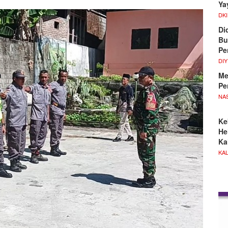
Ya
DKI
Di
Bu
Pe
DIY
Me
Pe
NA
Ke
He
Ka
KA