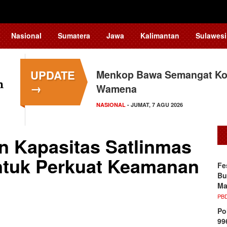
Nasional
Sumatera
Jawa
Kalimantan
Sulawesi
UPDATE
Menkop Bawa Semangat Kop
→
Wamena
NASIONAL
- JUMAT, 7 AGU 2026
an Kapasitas Satlinmas
ntuk Perkuat Keamanan
Fe
Bu
Ma
PB
Po
99