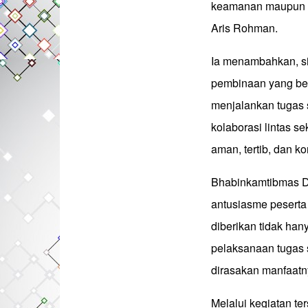
keamanan maupun ke
Aris Rohman.
Ia menambahkan, sin
pembinaan yang be
menjalankan tugas s
kolaborasi lintas s
aman, tertib, dan ko
Bhabinkamtibmas D
antusiasme peserta 
diberikan tidak han
pelaksanaan tugas 
dirasakan manfaatn
Melalui kegiatan t