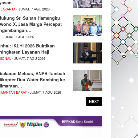
yasan…
 JAKARTA
- JUMAT, 7 AGU 2026
dukung Sri Sultan Hamengku
wono X, Jasa Marga Percepat
ngembangan…
- JUMAT, 7 AGU 2026
nhaj: IKLHI 2026 Buktikan
ningkatan Layanan Haji
SIONAL
- JUMAT, 7 AGU 2026
bakaran Meluas, BNPB Tambah
likopter Dua Water Bombing ke
limantan…
LIMANTAN BARAT
- JUMAT, 7 AGU 2026
NEXT