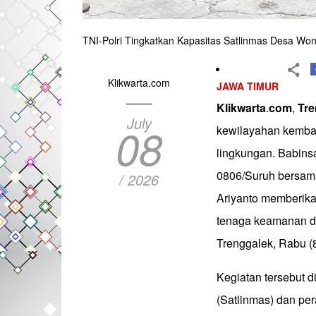
TNI-Polri Tingkatkan Kapasitas Satlinmas Desa Wo
Klikwarta.com
JAWA TIMUR
Klikwarta
.
com
,
Tre
July
08
kewilayahan kemba
lingkungan. Babins
0806/Suruh bersam
/ 2026
Ariyanto memberika
tenaga keamanan d
Trenggalek, Rabu (8
Kegiatan tersebut d
(Satlinmas) dan pe