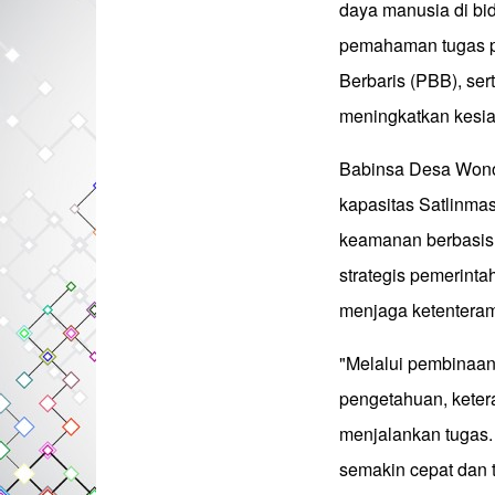
daya manusia di bi
pemahaman tugas po
Berbaris (PBB), ser
meningkatkan kesiap
Babinsa Desa Wono
kapasitas Satlinma
keamanan berbasis 
strategis pemerint
menjaga ketenteram
"Melalui pembinaan
pengetahuan, ketera
menjalankan tugas
semakin cepat dan 