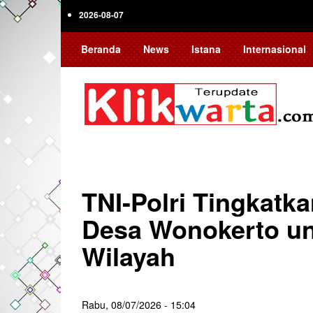
Skip
2026-08-07
to
main
Beranda
News
Istana
Internasional
content
TNI-Polri Tingkatk
Desa Wonokerto u
Wilayah
Rabu, 08/07/2026 - 15:04