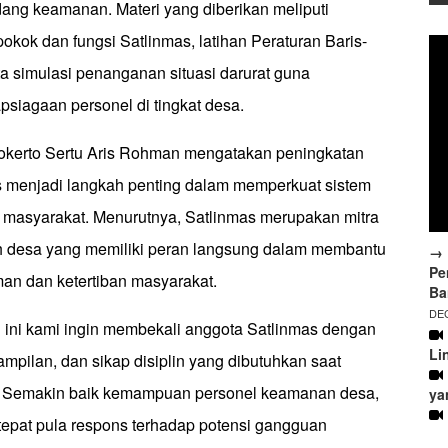
dang keamanan. Materi yang diberikan meliputi
kok dan fungsi Satlinmas, latihan Peraturan Baris-
ta simulasi penanganan situasi darurat guna
siagaan personel di tingkat desa.
kerto Sertu Aris Rohman mengatakan peningkatan
s menjadi langkah penting dalam memperkuat sistem
masyarakat. Menurutnya, Satlinmas merupakan mitra
ah desa yang memiliki peran langsung dalam membantu
→ 
Pe
an dan ketertiban masyarakat.
Ba
DEC
 ini kami ingin membekali anggota Satlinmas dengan
Li
mpilan, dan sikap disiplin yang dibutuhkan saat
. Semakin baik kemampuan personel keamanan desa,
ya
tepat pula respons terhadap potensi gangguan