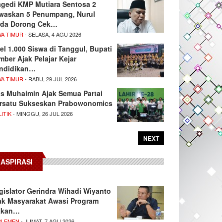
agedi KMP Mutiara Sentosa 2
waskan 5 Penumpang, Nurul
da Dorong Cek…
WA TIMUR
- SELASA, 4 AGU 2026
el 1.000 Siswa di Tanggul, Bupati
mber Ajak Pelajar Kejar
ndidikan…
WA TIMUR
- RABU, 29 JUL 2026
s Muhaimin Ajak Semua Partai
rsatu Sukseskan Prabowonomics
ITIK
- MINGGU, 26 JUL 2026
NEXT
ASPIRASI
gislator Gerindra Wihadi Wiyanto
ak Masyarakat Awasi Program
akan…
RLEMEN
- JUMAT, 7 AGU 2026