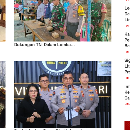
Le
De
Li
PA
Ka
Pe
Dukungan TNI Dalam Lomba…
Be
PA
Si
Li
Pr
PA
Ir
Ke
Ca
PA