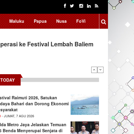
Maluku
Papua
Nusa
FoVi
erasi ke Festival Lembah Baliem
TODAY
stival Raimuti 2026, Satukan
daya Bahari dan Dorong Ekonomi
syarakat
D
- JUMAT, 7 AGU 2026
lda Metro Jaya Jelaskan Temuan
6 Benda Menyerupai Senjata di