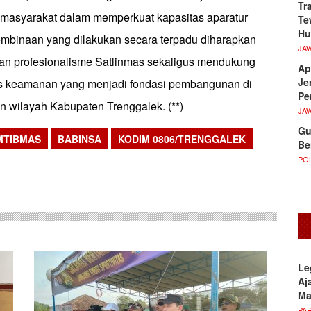
Tr
masyarakat dalam memperkuat kapasitas aparatur
Te
Hu
mbinaan yang dilakukan secara terpadu diharapkan
JA
n profesionalisme Satlinmas sekaligus mendukung
Ap
Je
itas keamanan yang menjadi fondasi pembangunan di
Pe
 wilayah Kabupaten Trenggalek. (**)
JA
Gu
MTIBMAS
BABINSA
KODIM 0806/TRENGGALEK
Be
sApp
POL
Le
Aj
M
PA