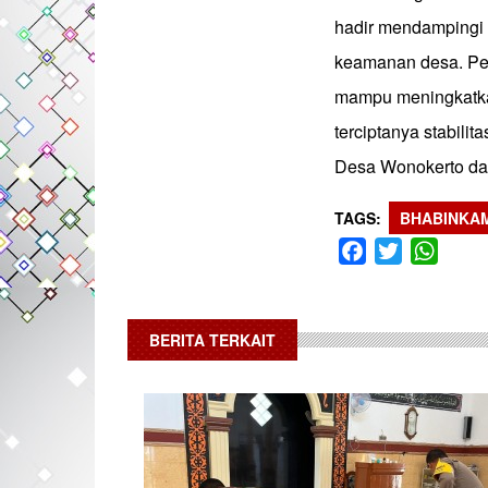
hadir mendampingi 
keamanan desa. Pe
mampu meningkatka
terciptanya stabil
Desa Wonokerto dan
TAGS
BHABINKA
Facebook
Twitter
What
BERITA TERKAIT