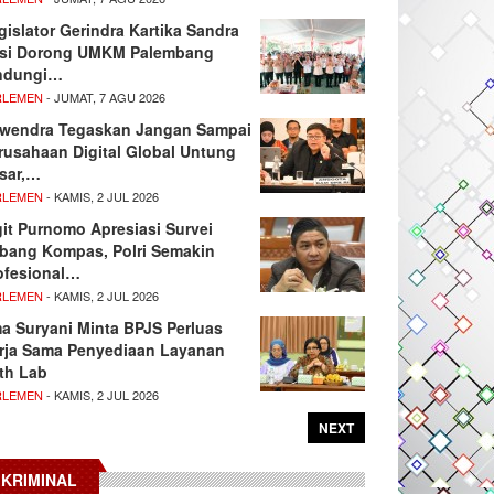
gislator Gerindra Kartika Sandra
si Dorong UMKM Palembang
ndungi…
RLEMEN
- JUMAT, 7 AGU 2026
wendra Tegaskan Jangan Sampai
rusahaan Digital Global Untung
sar,…
RLEMEN
- KAMIS, 2 JUL 2026
git Purnomo Apresiasi Survei
tbang Kompas, Polri Semakin
ofesional…
RLEMEN
- KAMIS, 2 JUL 2026
ma Suryani Minta BPJS Perluas
rja Sama Penyediaan Layanan
th Lab
RLEMEN
- KAMIS, 2 JUL 2026
NEXT
KRIMINAL