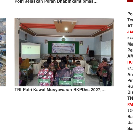
Polri Jelaskan Peran Bhabinkamtibmas…
Po
Te
AT
JA
KAM
Me
Pe
AM
HU
SAB
An
Pi
Ru
TNI-Polri Kawal Musyawarah RKPDes 2027,…
Di
TN
PA
SEN
Ba
Ua
Sa