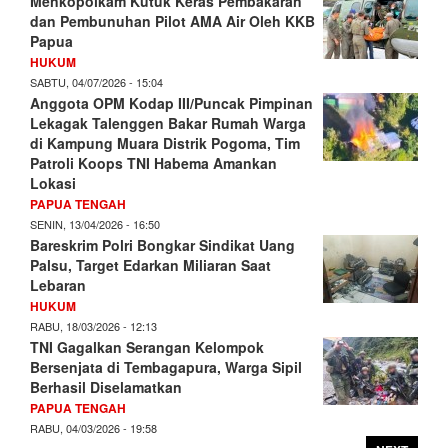
Menkopolkam Kutuk Keras Pembakaran
dan Pembunuhan Pilot AMA Air Oleh KKB
Papua
HUKUM
SABTU, 04/07/2026 - 15:04
Anggota OPM Kodap III/Puncak Pimpinan
Lekagak Talenggen Bakar Rumah Warga
di Kampung Muara Distrik Pogoma, Tim
Patroli Koops TNI Habema Amankan
Lokasi
PAPUA TENGAH
SENIN, 13/04/2026 - 16:50
Bareskrim Polri Bongkar Sindikat Uang
Palsu, Target Edarkan Miliaran Saat
Lebaran
HUKUM
RABU, 18/03/2026 - 12:13
TNI Gagalkan Serangan Kelompok
Bersenjata di Tembagapura, Warga Sipil
Berhasil Diselamatkan
PAPUA TENGAH
RABU, 04/03/2026 - 19:58