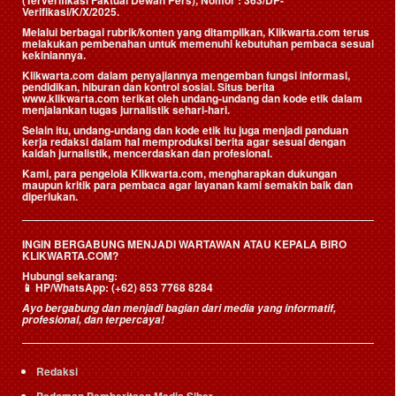
(Terverifikasi Faktual Dewan Pers)
, Nomor : 363/DP-
Verifikasi/K/X/2025.
Melalui berbagai rubrik/konten yang ditampilkan, Klikwarta.com terus
melakukan pembenahan untuk memenuhi kebutuhan pembaca sesuai
kekiniannya.
Klikwarta.com dalam penyajiannya mengemban fungsi informasi,
pendidikan, hiburan dan kontrol sosial. Situs berita
www.klikwarta.com terikat oleh undang-undang dan kode etik dalam
menjalankan tugas jurnalistik sehari-hari.
Selain itu, undang-undang dan kode etik itu juga menjadi panduan
kerja redaksi dalam hal memproduksi berita agar sesuai dengan
kaidah jurnalistik, mencerdaskan dan profesional.
Kami, para pengelola Klikwarta.com, mengharapkan dukungan
maupun kritik para pembaca agar layanan kami semakin baik dan
diperlukan.
INGIN BERGABUNG MENJADI WARTAWAN ATAU KEPALA BIRO
KLIKWARTA.COM?
Hubungi sekarang:
📱
HP/WhatsApp:
(+62) 853 7768 8284
Ayo bergabung dan menjadi bagian dari media yang informatif,
profesional, dan terpercaya!
Redaksi