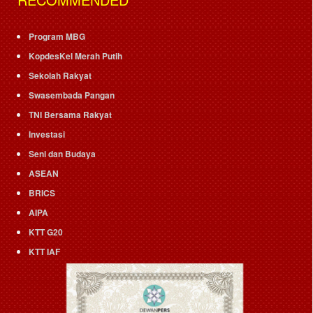
Program MBG
KopdesKel Merah Putih
Sekolah Rakyat
Swasembada Pangan
TNI Bersama Rakyat
Investasi
Seni dan Budaya
ASEAN
BRICS
AIPA
KTT G20
KTT IAF