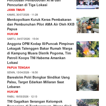
Pencurian di Tiga Lokasi
JAWA TIMUR
KAMIS, 30/07/2026 - 11:28
Menkopolkam Kutuk Keras Pembakaran
dan Pembunuhan Pilot AMA Air Oleh KKB
Papua
HUKUM
SABTU, 04/07/2026 - 15:04
Anggota OPM Kodap III/Puncak Pimpinan
Lekagak Talenggen Bakar Rumah Warga
di Kampung Muara Distrik Pogoma, Tim
Patroli Koops TNI Habema Amankan
Lokasi
PAPUA TENGAH
SENIN, 13/04/2026 - 16:50
Bareskrim Polri Bongkar Sindikat Uang
Palsu, Target Edarkan Miliaran Saat
Lebaran
HUKUM
RABU, 18/03/2026 - 12:13
TNI Gagalkan Serangan Kelompok
Bersenjata di Tembagapura, Warga Sipil