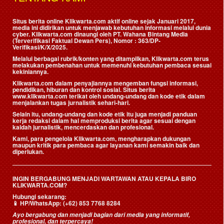
Situs berita online Klikwarta.com aktif online sejak Januari 2017,
media ini didirikan untuk menjawab kebutuhan informasi melalui dunia
cyber. Klikwarta.com dinaungi oleh
PT. Wahana Bintang Media
(Terverifikasi Faktual Dewan Pers)
, Nomor : 363/DP-
Verifikasi/K/X/2025.
Melalui berbagai rubrik/konten yang ditampilkan, Klikwarta.com terus
melakukan pembenahan untuk memenuhi kebutuhan pembaca sesuai
kekiniannya.
Klikwarta.com dalam penyajiannya mengemban fungsi informasi,
pendidikan, hiburan dan kontrol sosial. Situs berita
www.klikwarta.com terikat oleh undang-undang dan kode etik dalam
menjalankan tugas jurnalistik sehari-hari.
Selain itu, undang-undang dan kode etik itu juga menjadi panduan
kerja redaksi dalam hal memproduksi berita agar sesuai dengan
kaidah jurnalistik, mencerdaskan dan profesional.
Kami, para pengelola Klikwarta.com, mengharapkan dukungan
maupun kritik para pembaca agar layanan kami semakin baik dan
diperlukan.
INGIN BERGABUNG MENJADI WARTAWAN ATAU KEPALA BIRO
KLIKWARTA.COM?
Hubungi sekarang:
📱
HP/WhatsApp:
(+62) 853 7768 8284
Ayo bergabung dan menjadi bagian dari media yang informatif,
profesional, dan terpercaya!