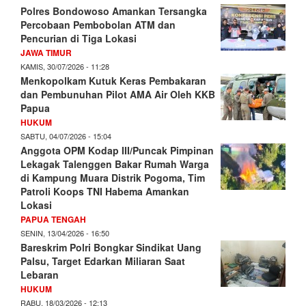
Polres Bondowoso Amankan Tersangka
Percobaan Pembobolan ATM dan
Pencurian di Tiga Lokasi
JAWA TIMUR
KAMIS, 30/07/2026 - 11:28
Menkopolkam Kutuk Keras Pembakaran
dan Pembunuhan Pilot AMA Air Oleh KKB
Papua
HUKUM
SABTU, 04/07/2026 - 15:04
Anggota OPM Kodap III/Puncak Pimpinan
Lekagak Talenggen Bakar Rumah Warga
di Kampung Muara Distrik Pogoma, Tim
Patroli Koops TNI Habema Amankan
Lokasi
PAPUA TENGAH
SENIN, 13/04/2026 - 16:50
Bareskrim Polri Bongkar Sindikat Uang
Palsu, Target Edarkan Miliaran Saat
Lebaran
HUKUM
RABU, 18/03/2026 - 12:13