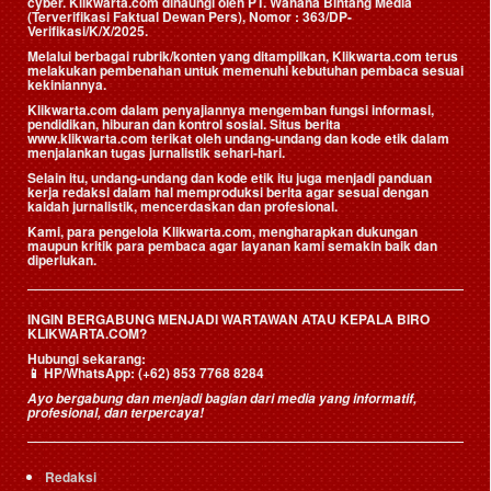
cyber. Klikwarta.com dinaungi oleh
PT. Wahana Bintang Media
(Terverifikasi Faktual Dewan Pers)
, Nomor : 363/DP-
Verifikasi/K/X/2025.
Melalui berbagai rubrik/konten yang ditampilkan, Klikwarta.com terus
melakukan pembenahan untuk memenuhi kebutuhan pembaca sesuai
kekiniannya.
Klikwarta.com dalam penyajiannya mengemban fungsi informasi,
pendidikan, hiburan dan kontrol sosial. Situs berita
www.klikwarta.com terikat oleh undang-undang dan kode etik dalam
menjalankan tugas jurnalistik sehari-hari.
Selain itu, undang-undang dan kode etik itu juga menjadi panduan
kerja redaksi dalam hal memproduksi berita agar sesuai dengan
kaidah jurnalistik, mencerdaskan dan profesional.
Kami, para pengelola Klikwarta.com, mengharapkan dukungan
maupun kritik para pembaca agar layanan kami semakin baik dan
diperlukan.
INGIN BERGABUNG MENJADI WARTAWAN ATAU KEPALA BIRO
KLIKWARTA.COM?
Hubungi sekarang:
📱
HP/WhatsApp:
(+62) 853 7768 8284
Ayo bergabung dan menjadi bagian dari media yang informatif,
profesional, dan terpercaya!
Redaksi