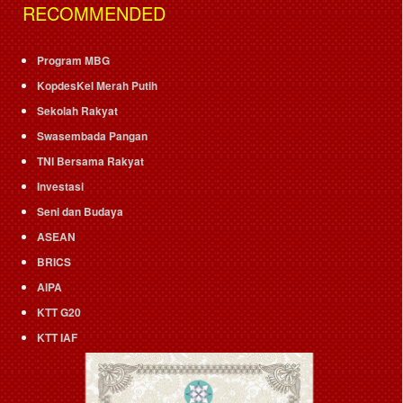
RECOMMENDED
Program MBG
KopdesKel Merah Putih
Sekolah Rakyat
Swasembada Pangan
TNI Bersama Rakyat
Investasi
Seni dan Budaya
ASEAN
BRICS
AIPA
KTT G20
KTT IAF