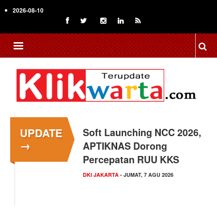
Skip
2026-08-10
to
main
content
UPDATE
Menkop Bawa Semangat
→
Koperasi ke Festival
Lembah Baliem Wamena
NASIONAL
- JUMAT, 7 AGU 2026