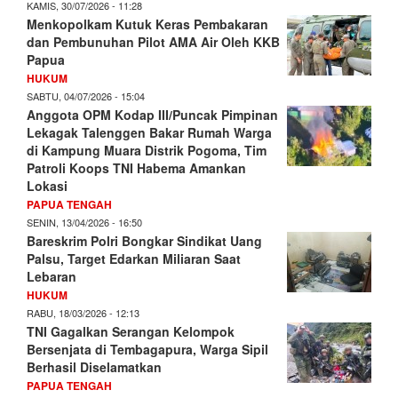
KAMIS, 30/07/2026 - 11:28
Menkopolkam Kutuk Keras Pembakaran
dan Pembunuhan Pilot AMA Air Oleh KKB
Papua
HUKUM
SABTU, 04/07/2026 - 15:04
Anggota OPM Kodap III/Puncak Pimpinan
Lekagak Talenggen Bakar Rumah Warga
di Kampung Muara Distrik Pogoma, Tim
Patroli Koops TNI Habema Amankan
Lokasi
PAPUA TENGAH
SENIN, 13/04/2026 - 16:50
Bareskrim Polri Bongkar Sindikat Uang
Palsu, Target Edarkan Miliaran Saat
Lebaran
HUKUM
RABU, 18/03/2026 - 12:13
TNI Gagalkan Serangan Kelompok
Bersenjata di Tembagapura, Warga Sipil
Berhasil Diselamatkan
PAPUA TENGAH