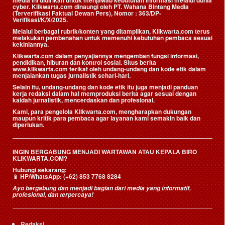
media ini didirikan untuk menjawab kebutuhan informasi melalui dunia
cyber. Klikwarta.com dinaungi oleh
PT. Wahana Bintang Media
(Terverifikasi Faktual Dewan Pers)
, Nomor : 363/DP-
Verifikasi/K/X/2025.
Melalui berbagai rubrik/konten yang ditampilkan, Klikwarta.com terus
melakukan pembenahan untuk memenuhi kebutuhan pembaca sesuai
kekiniannya.
Klikwarta.com dalam penyajiannya mengemban fungsi informasi,
pendidikan, hiburan dan kontrol sosial. Situs berita
www.klikwarta.com terikat oleh undang-undang dan kode etik dalam
menjalankan tugas jurnalistik sehari-hari.
Selain itu, undang-undang dan kode etik itu juga menjadi panduan
kerja redaksi dalam hal memproduksi berita agar sesuai dengan
kaidah jurnalistik, mencerdaskan dan profesional.
Kami, para pengelola Klikwarta.com, mengharapkan dukungan
maupun kritik para pembaca agar layanan kami semakin baik dan
diperlukan.
INGIN BERGABUNG MENJADI WARTAWAN ATAU KEPALA BIRO
KLIKWARTA.COM?
Hubungi sekarang:
📱
HP/WhatsApp:
(+62) 853 7768 8284
Ayo bergabung dan menjadi bagian dari media yang informatif,
profesional, dan terpercaya!
Redaksi