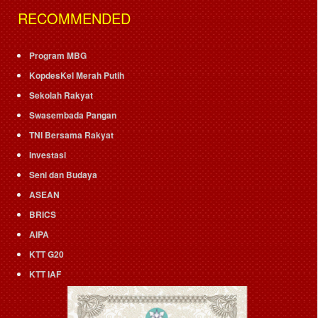
RECOMMENDED
Program MBG
KopdesKel Merah Putih
Sekolah Rakyat
Swasembada Pangan
TNI Bersama Rakyat
Investasi
Seni dan Budaya
ASEAN
BRICS
AIPA
KTT G20
KTT IAF