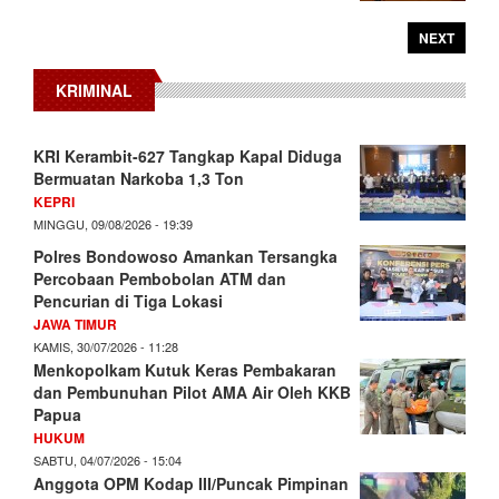
NEXT
KRIMINAL
KRI Kerambit-627 Tangkap Kapal Diduga
Bermuatan Narkoba 1,3 Ton
KEPRI
MINGGU, 09/08/2026 - 19:39
Polres Bondowoso Amankan Tersangka
Percobaan Pembobolan ATM dan
Pencurian di Tiga Lokasi
JAWA TIMUR
KAMIS, 30/07/2026 - 11:28
Menkopolkam Kutuk Keras Pembakaran
dan Pembunuhan Pilot AMA Air Oleh KKB
Papua
HUKUM
SABTU, 04/07/2026 - 15:04
Anggota OPM Kodap III/Puncak Pimpinan