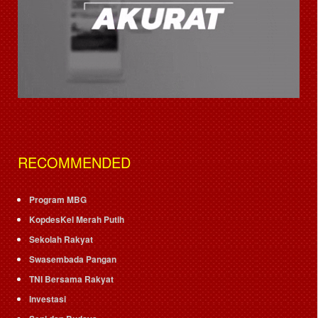
RECOMMENDED
Program MBG
KopdesKel Merah Putih
Sekolah Rakyat
Swasembada Pangan
TNI Bersama Rakyat
Investasi