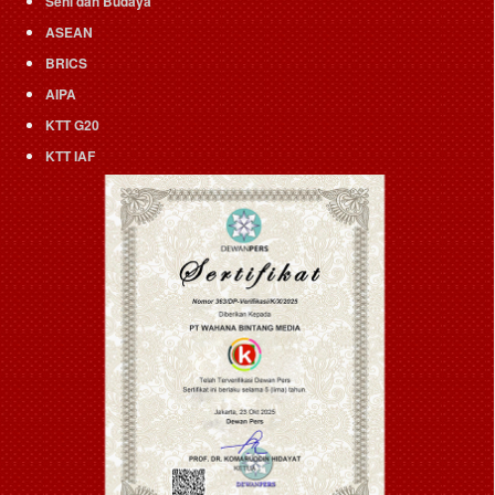
Seni dan Budaya
ASEAN
BRICS
AIPA
KTT G20
KTT IAF