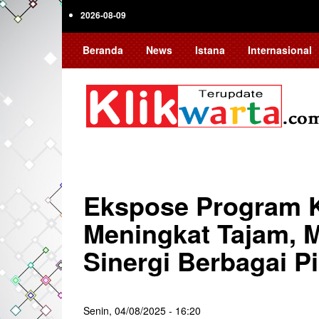
Skip
2026-08-09
to
main
Beranda
News
Istana
Internasional
content
Ekspose Program K
Meningkat Tajam, 
Sinergi Berbagai P
Senin, 04/08/2025 - 16:20