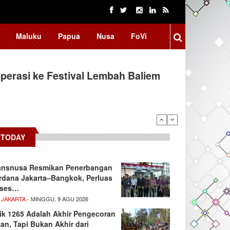
Maluku
Papua
Nusa
FoVi
erasi ke Festival Lembah Baliem
donesia, BRIN Fokus Kembangkan
TODAY
ansnusa Resmikan Penerbangan
rdana Jakarta–Bangkok, Perluas
ses…
 JAKARTA
- MINGGU, 9 AGU 2026
tik 1265 Adalah Akhir Pengecoran
lan, Tapi Bukan Akhir dari