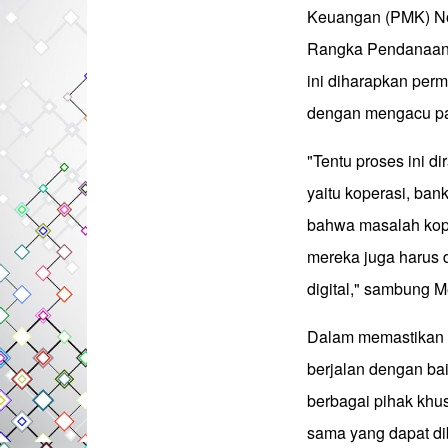
Keuangan (PMK) No
Rangka Pendanaan 
ini diharapkan per
dengan mengacu pad
"Tentu proses ini d
yaitu koperasi, ban
bahwa masalah koper
mereka juga harus d
digital," sambung 
Dalam memastikan o
berjalan dengan bai
berbagai pihak khu
sama yang dapat dib