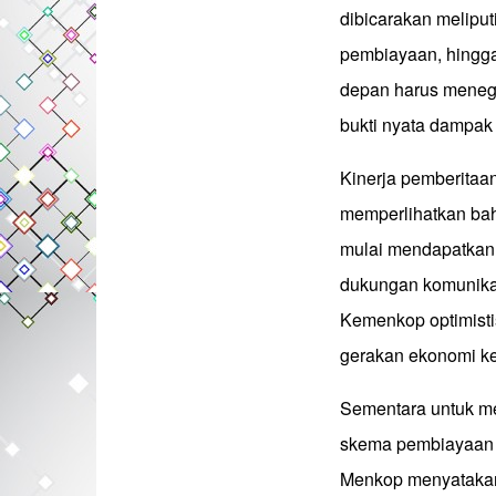
dibicarakan melipu
pembiayaan, hingga p
depan harus meneg
bukti nyata dampak 
Kinerja pemberitaan
memperlihatkan bah
mulai mendapatkan 
dukungan komunikasi
Kemenkop optimisti
gerakan ekonomi ke
Sementara untuk me
skema pembiayaan y
Menkop menyatakan b