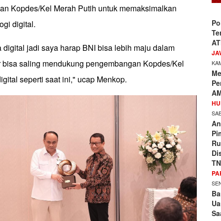
an Kopdes/Kel Merah Putih untuk memaksimalkan
Po
gi digital.
Te
AT
digital jadi saya harap BNI bisa lebih maju dalam
JA
gar bisa saling mendukung pengembangan Kopdes/Kel
KAM
Me
igital seperti saat ini," ucap Menkop.
Pe
AM
HU
SAB
An
Pi
Ru
Di
TN
PA
SEN
Ba
Ua
Sa