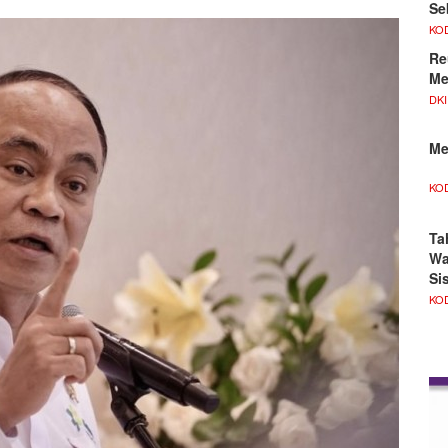
Se
KO
Re
Me
DKI
Me
KO
Ta
Wa
Si
KO