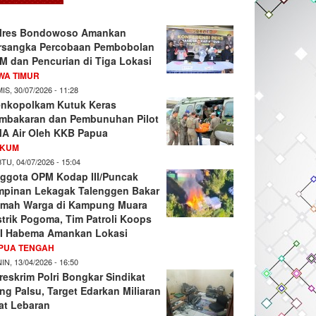
lres Bondowoso Amankan
rsangka Percobaan Pembobolan
M dan Pencurian di Tiga Lokasi
WA TIMUR
IS, 30/07/2026 - 11:28
nkopolkam Kutuk Keras
mbakaran dan Pembunuhan Pilot
A Air Oleh KKB Papua
KUM
TU, 04/07/2026 - 15:04
ggota OPM Kodap III/Puncak
mpinan Lekagak Talenggen Bakar
mah Warga di Kampung Muara
strik Pogoma, Tim Patroli Koops
I Habema Amankan Lokasi
PUA TENGAH
IN, 13/04/2026 - 16:50
reskrim Polri Bongkar Sindikat
ng Palsu, Target Edarkan Miliaran
at Lebaran