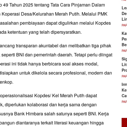
 49 Tahun 2025 tentang Tata Cara Pinjaman Dalam
Le
De
Koperasi Desa/Kelurahan Merah Putih. Melalui PMK
Li
masalahan pembiayaan dapat digulirkan melalui Kopdes
PA
a ketentuan yang telah dipersyaratkan.
Ka
Pe
Be
irancang transparan akuntabel dan melibatkan tiga pihak
PA
k seperti BNI dan pemerintah daerah. Tetapi perlu diingat
Si
asi ini tidak hanya berbicara soal akses modal,
Li
Pr
isiapkan untuk dikelola secara profesional, modern dan
PA
Menkop.
Ir
Ke
perasionalisasi Kopdes/ Kel Merah Putih dapat
Ca
PA
k, diperlukan kolaborasi dan kerja sama dengan
susnya Bank Himbara salah satunya seperti BNI. Kerja
angun diantaranya terkait literasi keuangan hingga