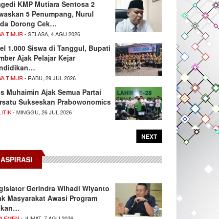
agedi KMP Mutiara Sentosa 2
waskan 5 Penumpang, Nurul
da Dorong Cek…
WA TIMUR
- SELASA, 4 AGU 2026
el 1.000 Siswa di Tanggul, Bupati
mber Ajak Pelajar Kejar
ndidikan…
WA TIMUR
- RABU, 29 JUL 2026
s Muhaimin Ajak Semua Partai
rsatu Sukseskan Prabowonomics
ITIK
- MINGGU, 26 JUL 2026
NEXT
ASPIRASI
gislator Gerindra Wihadi Wiyanto
ak Masyarakat Awasi Program
akan…
RLEMEN
- JUMAT, 7 AGU 2026