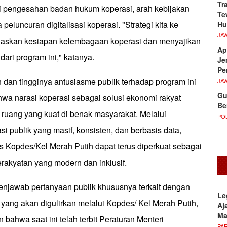
Tr
ti pengesahan badan hukum koperasi, arah kebijakan
Te
eluncuran digitalisasi koperasi. "Strategi kita ke
Hu
JA
askan kesiapan kelembagaan koperasi dan menyajikan
Ap
dari program ini," katanya.
Je
Pe
 dan tingginya antusiasme publik terhadap program ini
JA
Gu
wa narasi koperasi sebagai solusi ekonomi rakyat
Be
ruang yang kuat di benak masyarakat. Melalui
POL
 publik yang masif, konsisten, dan berbasis data,
s Kopdes/Kel Merah Putih dapat terus diperkuat sebagai
rakyatan yang modern dan inklusif.
njawab pertanyaan publik khususnya terkait dengan
Le
ang akan digulirkan melalui Kopdes/ Kel Merah Putih,
Aj
M
ahwa saat ini telah terbit Peraturan Menteri
PA