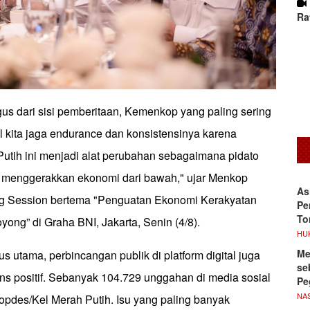
Ra
us dari sisi pemberitaan, Kemenkop yang paling sering
l kita jaga endurance dan konsistensinya karena
utih ini menjadi alat perubahan sebagaimana pidato
 menggerakkan ekonomi dari bawah," ujar Menkop
As
ng Session bertema "Penguatan Ekonomi Kerakyatan
Pe
To
ong” di Graha BNI, Jakarta, Senin (4/8).
HU
Me
s utama, perbincangan publik di platform digital juga
se
s positif. Sebanyak 104.729 unggahan di media sosial
Pe
NA
u Kopdes/Kel Merah Putih. Isu yang paling banyak