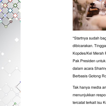
"Startnya sudah bag
dibicarakan. Tingga
Kopdes/Kel Merah P
Pak Presiden untuk
dalam acara Shari
Berbasis Gotong Roy
Tak hanya media aru
menunjukkan respon
tercatat terkait is