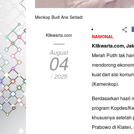
Menkop Budi Arie Setiadi
Klikwarta.com
NASIONAL
Klikwarta.com, Jak
August
04
Merah Putih tak ha
mendorong ekonomi 
kuat dari sisi komu
/ 2025
(Kemenkop).
Berdasarkan hasil 
program Kopdes/Kel
khususnya setelah 
Prabowo di Klaten, 