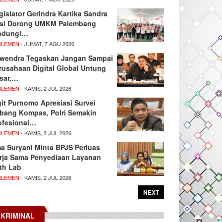
gislator Gerindra Kartika Sandra
si Dorong UMKM Palembang
ndungi…
RLEMEN
- JUMAT, 7 AGU 2026
wendra Tegaskan Jangan Sampai
rusahaan Digital Global Untung
sar,…
RLEMEN
- KAMIS, 2 JUL 2026
git Purnomo Apresiasi Survei
tbang Kompas, Polri Semakin
ofesional…
RLEMEN
- KAMIS, 2 JUL 2026
ma Suryani Minta BPJS Perluas
rja Sama Penyediaan Layanan
th Lab
RLEMEN
- KAMIS, 2 JUL 2026
NEXT
KRIMINAL