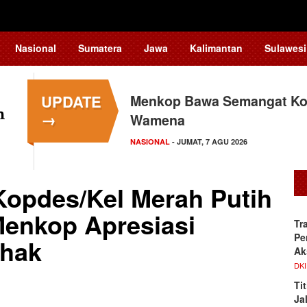
Nasional
Sumatera
Jawa
Kalimantan
Sulawesi
UPDATE
Menkop Bawa Semangat Kop
Tingkatkan Daya Saing In
→
Wamena
Teknologi…
NASIONAL
NASIONAL
- JUMAT, 7 AGU 2026
- JUMAT, 7 AGU 2026
opdes/Kel Merah Putih
Menkop Apresiasi
Tr
Pe
ihak
Ak
DKI
Ti
Ja