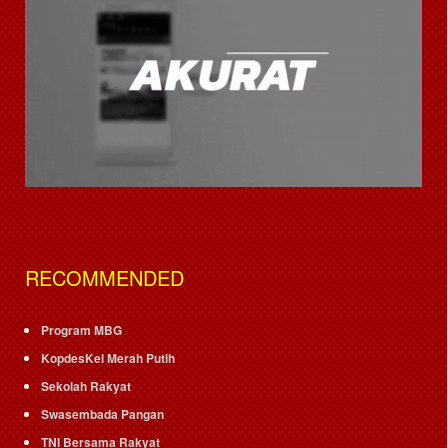
RECOMMENDED
Program MBG
KopdesKel Merah Putih
Sekolah Rakyat
Swasembada Pangan
TNI Bersama Rakyat