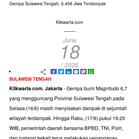
Gempa Sulawesi Tengah, 6.458 Jiwa Terdampak
Klikwarta.com
June
18
/ 2026
SULAWESI TENGAH
Klikwarta
.
com
,
Jakarta
- Gempa bumi Magnitudo 6,7
yang mengguncang Provinsi Sulawesi Tengah pada
Selasa (16/6) masih menyisakan dampak di sejumlah
wilayah terdampak. Hingga Rabu, (17/6) pukul 19.20
WIB, pemerintah daerah bersama BPBD, TNI, Polri,
dan instansi terkait terus melakukan penanganan