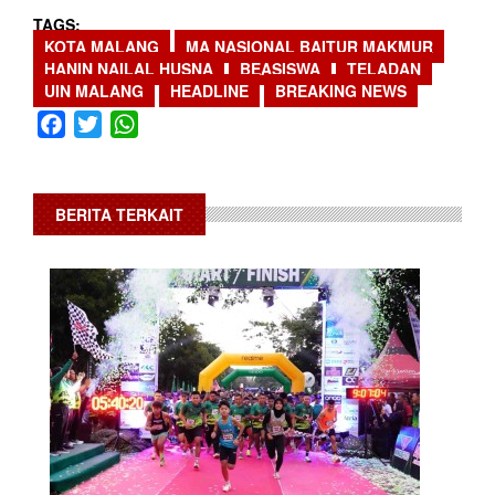
TAGS
KOTA MALANG
MA NASIONAL BAITUR MAKMUR
HANIN NAILAL HUSNA
BEASISWA
TELADAN
UIN MALANG
HEADLINE
BREAKING NEWS
Facebook
Twitter
WhatsApp
BERITA TERKAIT