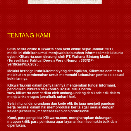
TENTANG KAMI
Situs berita online Klikwarta.com aktif online sejak Januari 2017,
media ini didirikan untuk menjawab kebutuhan informasi melalui dunia
cyber. Klikwarta.com dinaungi oleh
PT. Wahana Bintang Media
(Terverifikasi Faktual Dewan Pers)
, Nomor : 363/DP-
Verifikasi/K/X/2025.
Melalui berbagai rubrik/konten yang ditampilkan, Klikwarta.com terus
melakukan pembenahan untuk memenuhi kebutuhan pembaca sesuai
kekiniannya.
Klikwarta.com dalam penyajiannya mengemban fungsi informasi,
pendidikan, hiburan dan kontrol sosial. Situs berita
www.klikwarta.com terikat oleh undang-undang dan kode etik dalam
menjalankan tugas jurnalistik sehari-hari.
Selain itu, undang-undang dan kode etik itu juga menjadi panduan
kerja redaksi dalam hal memproduksi berita agar sesuai dengan
kaidah jurnalistik, mencerdaskan dan profesional.
Kami, para pengelola Klikwarta.com, mengharapkan dukungan
maupun kritik para pembaca agar layanan kami semakin baik dan
diperlukan.