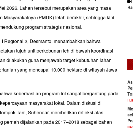
Ra
ei 2026. Lahan tersebut merupakan area yang masa
n Masyarakatnya (PMDK) telah berakhir, sehingga kini
 mendukung program strategis nasional.
I Regional 2, Desmanto, menambahkan bahwa
etakan tujuh unit perkebunan teh di bawah koordinasi
an dilakukan guna menjawab target kebutuhan lahan
ertanian yang mencapai 10.000 hektare di wilayah Jawa
As
Pe
ahwa keberhasilan program ini sangat bergantung pada
To
HU
an kepercayaan masyarakat lokal. Dalam diskusi di
Me
lompok Tani, Suhendar, memberikan refleksi atas
se
Pe
ng pernah dijalankan pada 2017–2018 sebagai bahan
NA