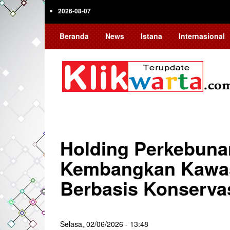
Skip
2026-08-07
to
main
Beranda
News
Istana
Internasional
content
Holding Perkebuna
Kembangkan Kawas
Berbasis Konservas
Selasa, 02/06/2026 - 13:48