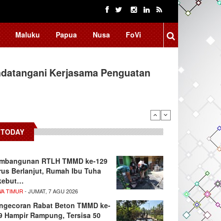
Maluku
Papua
Nusa
FoVi
ndatangani Kerjasama Penguatan
arifikasi Isu "Tangkap Lepas",…
TODAY
mbangunan RTLH TMMD ke-129
rus Berlanjut, Rumah Ibu Tuha
kebut…
WA TIMUR
- JUMAT, 7 AGU 2026
ngecoran Rabat Beton TMMD ke-
9 Hampir Rampung, Tersisa 50