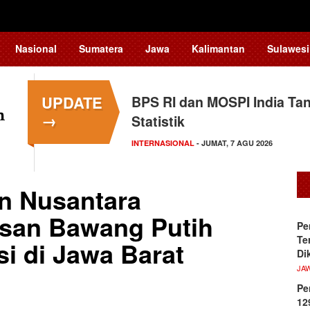
Nasional
Sumatera
Jawa
Kalimantan
Sulawesi
UPDATE
BPS RI dan MOSPI India Ta
Kapolsek Kedungkandang Kl
→
Statistik
HUKUM
- KAMIS, 6 AGU 2026
INTERNASIONAL
- JUMAT, 7 AGU 2026
n Nusantara
an Bawang Putih
Pe
Te
i di Jawa Barat
Di
JA
Pe
12