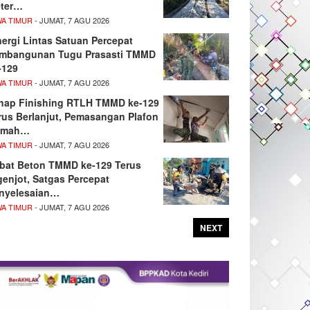
ter…
WA TIMUR
- JUMAT, 7 AGU 2026
nergi Lintas Satuan Percepat
mbangunan Tugu Prasasti TMMD
-129
WA TIMUR
- JUMAT, 7 AGU 2026
hap Finishing RTLH TMMD ke-129
rus Berlanjut, Pemasangan Plafon
umah…
WA TIMUR
- JUMAT, 7 AGU 2026
bat Beton TMMD ke-129 Terus
genjot, Satgas Percepat
nyelesaian…
WA TIMUR
- JUMAT, 7 AGU 2026
NEXT