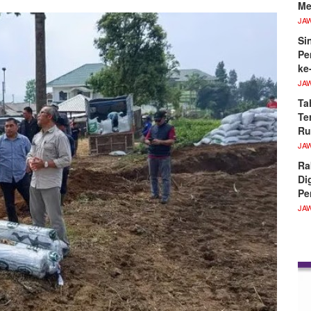
Me
JA
Si
Pe
ke
JA
Ta
Te
R
JA
Ra
Di
Pe
JA