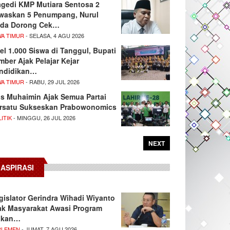
agedi KMP Mutiara Sentosa 2
waskan 5 Penumpang, Nurul
da Dorong Cek…
WA TIMUR
- SELASA, 4 AGU 2026
el 1.000 Siswa di Tanggul, Bupati
mber Ajak Pelajar Kejar
ndidikan…
WA TIMUR
- RABU, 29 JUL 2026
s Muhaimin Ajak Semua Partai
rsatu Sukseskan Prabowonomics
ITIK
- MINGGU, 26 JUL 2026
NEXT
ASPIRASI
gislator Gerindra Wihadi Wiyanto
ak Masyarakat Awasi Program
akan…
RLEMEN
- JUMAT, 7 AGU 2026