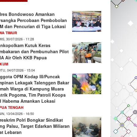
lres Bondowoso Amankan
rsangka Percobaan Pembobolan
M dan Pencurian di Tiga Lokasi
WA TIMUR
IS, 30/07/2026 - 11:28
nkopolkam Kutuk Keras
mbakaran dan Pembunuhan Pilot
A Air Oleh KKB Papua
KUM
TU, 04/07/2026 - 15:04
ggota OPM Kodap III/Puncak
mpinan Lekagak Talenggen Bakar
mah Warga di Kampung Muara
strik Pogoma, Tim Patroli Koops
I Habema Amankan Lokasi
PUA TENGAH
IN, 13/04/2026 - 16:50
reskrim Polri Bongkar Sindikat
ng Palsu, Target Edarkan Miliaran
at Lebaran