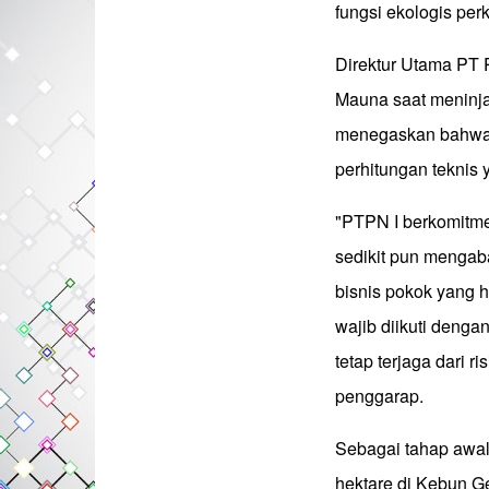
fungsi ekologis per
Direktur Utama PT 
Mauna saat meninj
menegaskan bahwa i
perhitungan teknis y
"PTPN I berkomit
sedikit pun mengab
bisnis pokok yang h
wajib diikuti deng
tetap terjaga dari r
penggarap.
Sebagai tahap awal
hektare di Kebun 