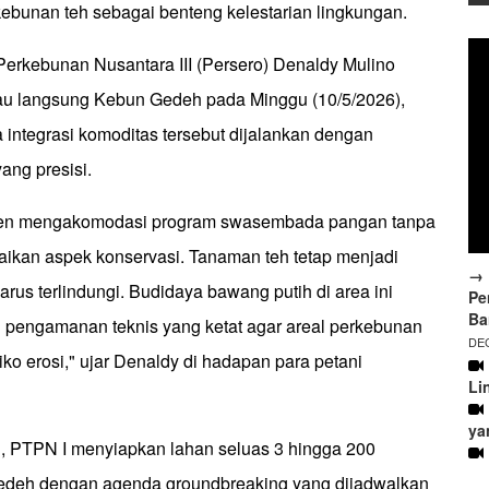
kebunan teh sebagai benteng kelestarian lingkungan.
Perkebunan Nusantara III (Persero) Denaldy Mulino
au langsung Kebun Gedeh pada Minggu (10/5/2026),
ntegrasi komoditas tersebut dijalankan dengan
ang presisi.
men mengakomodasi program swasembada pangan tanpa
aikan aspek konservasi. Tanaman teh tetap menjadi
→ 
arus terlindungi. Budidaya bawang putih di area ini
Pe
Ba
an pengamanan teknis yang ketat agar areal perkebunan
DEC
isiko erosi," ujar Denaldy di hadapan para petani
Li
ya
, PTPN I menyiapkan lahan seluas 3 hingga 200
Gedeh dengan agenda groundbreaking yang dijadwalkan