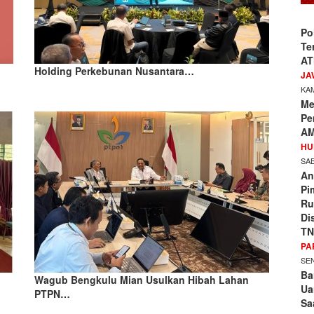
Po
Te
AT
Holding Perkebunan Nusantara…
JA
KAM
Me
Pe
AM
HU
SAB
An
Pi
Ru
Di
TN
PA
SEN
Ba
Wagub Bengkulu Mian Usulkan Hibah Lahan
Ua
PTPN…
Sa