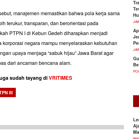
Tr
Te
rsebut, manajemen memastikan bahwa pola kerja sama
Hu
JA
ebih terukur, transparan, dan berorientasi pada
Ap
gkah PTPN I di Kebun Gedeh diharapkan menjadi
Je
na korporasi negara mampu menyelaraskan kebutuhan
Pe
JA
ngan upaya menjaga “sabuk hijau” Jawa Barat agar
Gu
ebas dari ancaman bencana alam.
Be
POL
 juga sudah tayang di
VRITIMES
TPN III
sApp
Le
Aj
M
PA