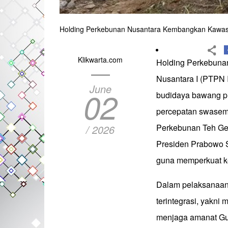
Holding Perkebunan Nusantara Kembangkan Kawasa
Klikwarta.com
Holding Perkebunan
Nusantara I (PTPN I
June
02
budidaya bawang pu
percepatan swasemba
Perkebunan Teh Gede
/ 2026
Presiden Prabowo S
guna memperkuat k
Dalam pelaksanaan
terintegrasi, yakni
menjaga amanat Gu