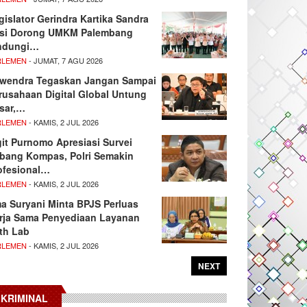
gislator Gerindra Kartika Sandra
si Dorong UMKM Palembang
ndungi…
RLEMEN
- JUMAT, 7 AGU 2026
wendra Tegaskan Jangan Sampai
rusahaan Digital Global Untung
sar,…
RLEMEN
- KAMIS, 2 JUL 2026
git Purnomo Apresiasi Survei
tbang Kompas, Polri Semakin
ofesional…
RLEMEN
- KAMIS, 2 JUL 2026
ma Suryani Minta BPJS Perluas
rja Sama Penyediaan Layanan
th Lab
RLEMEN
- KAMIS, 2 JUL 2026
NEXT
KRIMINAL