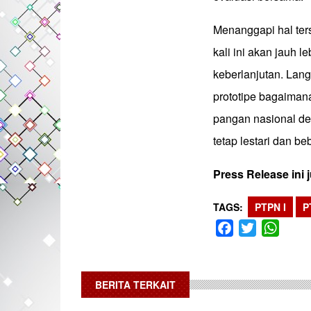
Menanggapi hal te
kali ini akan jauh l
keberlanjutan. Lan
prototipe bagaima
pangan nasional de
tetap lestari dan b
Press Release ini
TAGS
PTPN I
P
Facebook
Twitter
What
BERITA TERKAIT