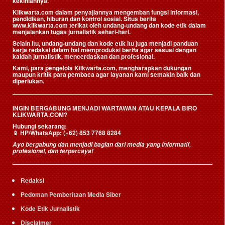
kekiniannya.
Klikwarta.com dalam penyajiannya mengemban fungsi informasi,
pendidikan, hiburan dan kontrol sosial. Situs berita
www.klikwarta.com terikat oleh undang-undang dan kode etik dalam
menjalankan tugas jurnalistik sehari-hari.
Selain itu, undang-undang dan kode etik itu juga menjadi panduan
kerja redaksi dalam hal memproduksi berita agar sesuai dengan
kaidah jurnalistik, mencerdaskan dan profesional.
Kami, para pengelola Klikwarta.com, mengharapkan dukungan
maupun kritik para pembaca agar layanan kami semakin baik dan
diperlukan.
INGIN BERGABUNG MENJADI WARTAWAN ATAU KEPALA BIRO
KLIKWARTA.COM?
Hubungi sekarang:
📱
HP/WhatsApp:
(+62) 853 7768 8284
Ayo bergabung dan menjadi bagian dari media yang informatif,
profesional, dan terpercaya!
Redaksi
Pedoman Pemberitaan Media Siber
Kode Etik Jurnalistik
Disclaimer