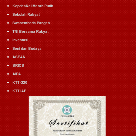
KopdesKel Merah Putih
Sekolah Rakyat
Swasembada Pangan
TNI Bersama Rakyat
Investasi
Seni dan Budaya
ASEAN
BRICS
AIPA
KTT G20
KTT IAF