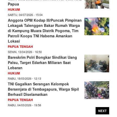
Papua
HUKUM
SABTU, 04/07/2026 - 15:04
Anggota OPM Kodap III/Puncak Pimpinan
Lekagak Talenggen Bakar Rumah Warga
di Kampung Muara Distrik Pogoma, Tim
Patroli Koops TNI Habema Amankan
Lokasi
PAPUA TENGAH
SENIN, 13/04/2026 - 16:50
Bareskrim Polri Bongkar Sindikat Uang
Palsu, Target Edarkan Miliaran Saat
Lebaran
HUKUM
RABU, 18/03/2026 - 12:13
TNI Gagalkan Serangan Kelompok
Bersenjata di Tembagapura, Warga Sipil
Berhasil Diselamatkan
PAPUA TENGAH
RABU, 04/03/2026 - 19:58
NEXT