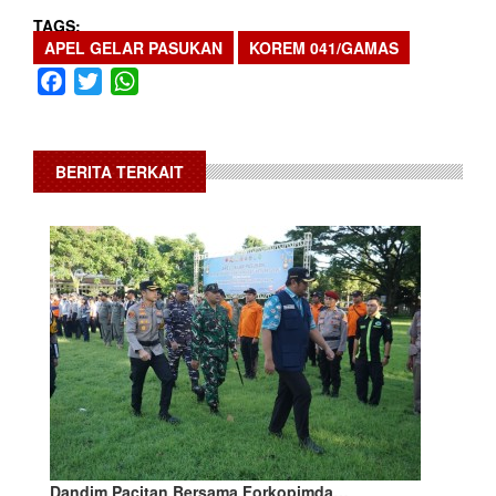
TAGS
APEL GELAR PASUKAN
KOREM 041/GAMAS
Facebook
Twitter
WhatsApp
BERITA TERKAIT
Dandim Pacitan Bersama Forkopimda…