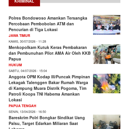
KRIMINAL
Polres Bondowoso Amankan Tersangka
Percobaan Pembobolan ATM dan
Pencurian di Tiga Lokasi
JAWA TIMUR
KAMIS, 30/07/2026 - 11:28
Menkopolkam Kutuk Keras Pembakaran
dan Pembunuhan Pilot AMA Air Oleh KKB
Papua
HUKUM
SABTU, 04/07/2026 - 15:04
Anggota OPM Kodap III/Puncak Pimpinan
Lekagak Talenggen Bakar Rumah Warga
di Kampung Muara Distrik Pogoma, Tim
Patroli Koops TNI Habema Amankan
Lokasi
PAPUA TENGAH
SENIN, 13/04/2026 - 16:50
Bareskrim Polri Bongkar Sindikat Uang
Palsu, Target Edarkan Miliaran Saat
Lebaran