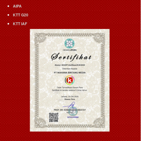
AIPA
KTT G20
KTT IAF