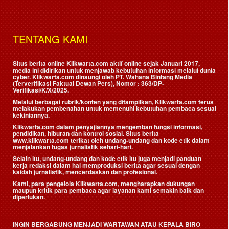
TENTANG KAMI
Situs berita online Klikwarta.com aktif online sejak Januari 2017,
media ini didirikan untuk menjawab kebutuhan informasi melalui dunia
cyber. Klikwarta.com dinaungi oleh
PT. Wahana Bintang Media
(Terverifikasi Faktual Dewan Pers)
, Nomor : 363/DP-
Verifikasi/K/X/2025.
Melalui berbagai rubrik/konten yang ditampilkan, Klikwarta.com terus
melakukan pembenahan untuk memenuhi kebutuhan pembaca sesuai
kekiniannya.
Klikwarta.com dalam penyajiannya mengemban fungsi informasi,
pendidikan, hiburan dan kontrol sosial. Situs berita
www.klikwarta.com terikat oleh undang-undang dan kode etik dalam
menjalankan tugas jurnalistik sehari-hari.
Selain itu, undang-undang dan kode etik itu juga menjadi panduan
kerja redaksi dalam hal memproduksi berita agar sesuai dengan
kaidah jurnalistik, mencerdaskan dan profesional.
Kami, para pengelola Klikwarta.com, mengharapkan dukungan
maupun kritik para pembaca agar layanan kami semakin baik dan
diperlukan.
INGIN BERGABUNG MENJADI WARTAWAN ATAU KEPALA BIRO