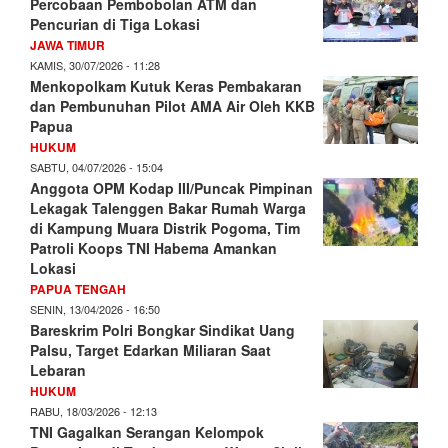
Percobaan Pembobolan ATM dan
Pencurian di Tiga Lokasi
JAWA TIMUR
KAMIS, 30/07/2026 - 11:28
Menkopolkam Kutuk Keras Pembakaran
dan Pembunuhan Pilot AMA Air Oleh KKB
Papua
HUKUM
SABTU, 04/07/2026 - 15:04
Anggota OPM Kodap III/Puncak Pimpinan
Lekagak Talenggen Bakar Rumah Warga
di Kampung Muara Distrik Pogoma, Tim
Patroli Koops TNI Habema Amankan
Lokasi
PAPUA TENGAH
SENIN, 13/04/2026 - 16:50
Bareskrim Polri Bongkar Sindikat Uang
Palsu, Target Edarkan Miliaran Saat
Lebaran
HUKUM
RABU, 18/03/2026 - 12:13
TNI Gagalkan Serangan Kelompok