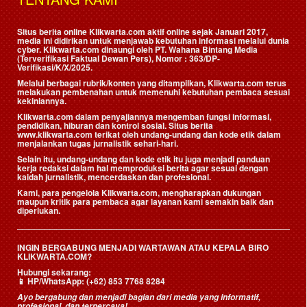
Situs berita online Klikwarta.com aktif online sejak Januari 2017,
media ini didirikan untuk menjawab kebutuhan informasi melalui dunia
cyber. Klikwarta.com dinaungi oleh
PT. Wahana Bintang Media
(Terverifikasi Faktual Dewan Pers)
, Nomor : 363/DP-
Verifikasi/K/X/2025.
Melalui berbagai rubrik/konten yang ditampilkan, Klikwarta.com terus
melakukan pembenahan untuk memenuhi kebutuhan pembaca sesuai
kekiniannya.
Klikwarta.com dalam penyajiannya mengemban fungsi informasi,
pendidikan, hiburan dan kontrol sosial. Situs berita
www.klikwarta.com terikat oleh undang-undang dan kode etik dalam
menjalankan tugas jurnalistik sehari-hari.
Selain itu, undang-undang dan kode etik itu juga menjadi panduan
kerja redaksi dalam hal memproduksi berita agar sesuai dengan
kaidah jurnalistik, mencerdaskan dan profesional.
Kami, para pengelola Klikwarta.com, mengharapkan dukungan
maupun kritik para pembaca agar layanan kami semakin baik dan
diperlukan.
INGIN BERGABUNG MENJADI WARTAWAN ATAU KEPALA BIRO
KLIKWARTA.COM?
Hubungi sekarang:
📱
HP/WhatsApp:
(+62) 853 7768 8284
Ayo bergabung dan menjadi bagian dari media yang informatif,
profesional, dan terpercaya!