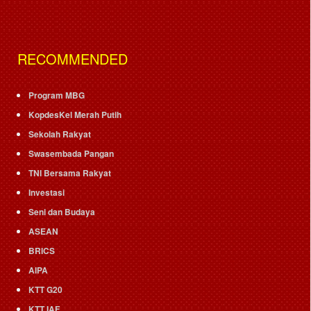
RECOMMENDED
Program MBG
KopdesKel Merah Putih
Sekolah Rakyat
Swasembada Pangan
TNI Bersama Rakyat
Investasi
Seni dan Budaya
ASEAN
BRICS
AIPA
KTT G20
KTT IAF