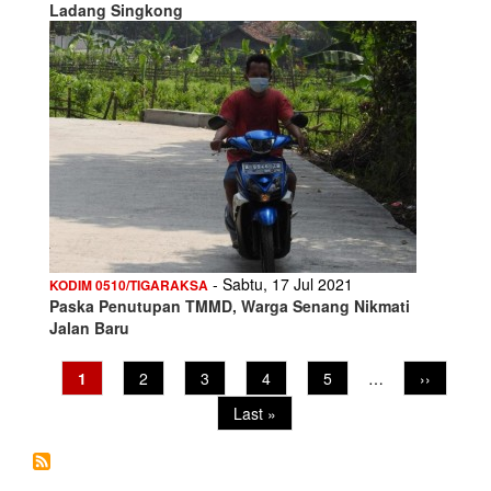
Ladang Singkong
- Sabtu, 17 Jul 2021
KODIM 0510/TIGARAKSA
Paska Penutupan TMMD, Warga Senang Nikmati
Jalan Baru
Pagination
Current
1
Page
2
Page
3
Page
4
Page
5
…
Next
››
page
page
Last
Last »
page