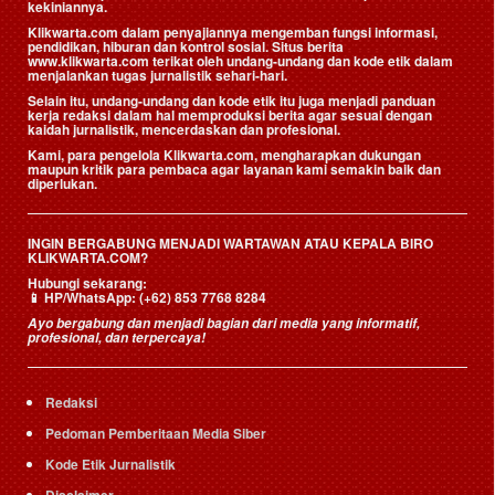
kekiniannya.
Klikwarta.com dalam penyajiannya mengemban fungsi informasi,
pendidikan, hiburan dan kontrol sosial. Situs berita
www.klikwarta.com terikat oleh undang-undang dan kode etik dalam
menjalankan tugas jurnalistik sehari-hari.
Selain itu, undang-undang dan kode etik itu juga menjadi panduan
kerja redaksi dalam hal memproduksi berita agar sesuai dengan
kaidah jurnalistik, mencerdaskan dan profesional.
Kami, para pengelola Klikwarta.com, mengharapkan dukungan
maupun kritik para pembaca agar layanan kami semakin baik dan
diperlukan.
INGIN BERGABUNG MENJADI WARTAWAN ATAU KEPALA BIRO
KLIKWARTA.COM?
Hubungi sekarang:
📱
HP/WhatsApp:
(+62) 853 7768 8284
Ayo bergabung dan menjadi bagian dari media yang informatif,
profesional, dan terpercaya!
Redaksi
Pedoman Pemberitaan Media Siber
Kode Etik Jurnalistik
Disclaimer