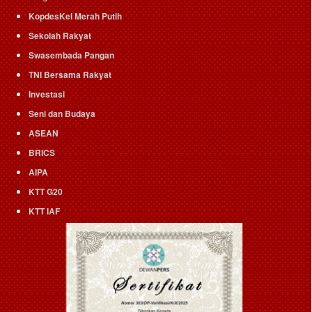
KopdesKel Merah Putih
Sekolah Rakyat
Swasembada Pangan
TNI Bersama Rakyat
Investasi
Seni dan Budaya
ASEAN
BRICS
AIPA
KTT G20
KTT IAF