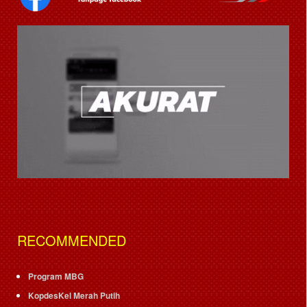
RECOMMENDED
Program MBG
KopdesKel Merah Putih