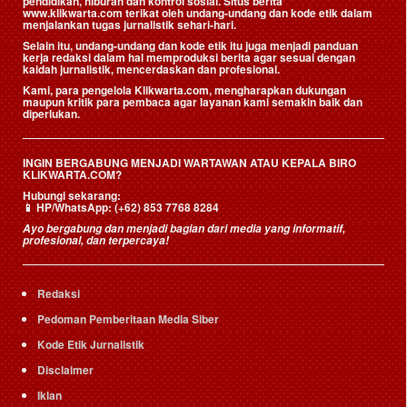
pendidikan, hiburan dan kontrol sosial. Situs berita
www.klikwarta.com terikat oleh undang-undang dan kode etik dalam
menjalankan tugas jurnalistik sehari-hari.
Selain itu, undang-undang dan kode etik itu juga menjadi panduan
kerja redaksi dalam hal memproduksi berita agar sesuai dengan
kaidah jurnalistik, mencerdaskan dan profesional.
Kami, para pengelola Klikwarta.com, mengharapkan dukungan
maupun kritik para pembaca agar layanan kami semakin baik dan
diperlukan.
INGIN BERGABUNG MENJADI WARTAWAN ATAU KEPALA BIRO
KLIKWARTA.COM?
Hubungi sekarang:
📱
HP/WhatsApp:
(+62) 853 7768 8284
Ayo bergabung dan menjadi bagian dari media yang informatif,
profesional, dan terpercaya!
Redaksi
Pedoman Pemberitaan Media Siber
Kode Etik Jurnalistik
Disclaimer
Iklan