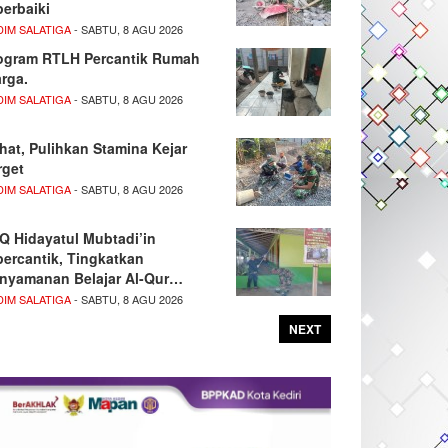
perbaiki
DIM SALATIGA
- SABTU, 8 AGU 2026
ogram RTLH Percantik Rumah
rga.
DIM SALATIGA
- SABTU, 8 AGU 2026
hat, Pulihkan Stamina Kejar
rget
DIM SALATIGA
- SABTU, 8 AGU 2026
Q Hidayatul Mubtadi’in
percantik, Tingkatkan
nyamanan Belajar Al-Qur…
DIM SALATIGA
- SABTU, 8 AGU 2026
NEXT