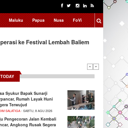
Maluku
Papua
Nusa
FoVi
erasi ke Festival Lembah Baliem
TODAY
sa Syukur Bapak Sunarji
rpancar, Rumah Layak Huni
gera Terwujud
DIM SALATIGA
- SABTU, 8 AGU 2026
ju Pengecoran Jalan Kembali
ncar, Angkong Rusak Segera