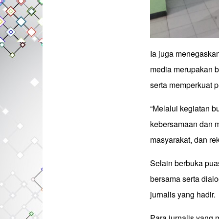
Ia juga menegaskan
media merupakan ba
serta memperkuat p
“Melalui kegiatan b
kebersamaan dan me
masyarakat, dan rek
Selain berbuka puas
bersama serta dialo
jurnalis yang hadir.
Para jurnalis yang 