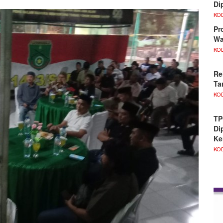
Di
KO
Pr
Wa
KO
Re
Ta
KO
TP
Di
Ke
KO