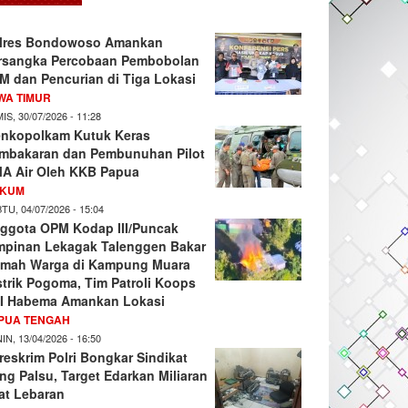
lres Bondowoso Amankan
rsangka Percobaan Pembobolan
M dan Pencurian di Tiga Lokasi
WA TIMUR
IS, 30/07/2026 - 11:28
nkopolkam Kutuk Keras
mbakaran dan Pembunuhan Pilot
A Air Oleh KKB Papua
KUM
TU, 04/07/2026 - 15:04
ggota OPM Kodap III/Puncak
mpinan Lekagak Talenggen Bakar
mah Warga di Kampung Muara
strik Pogoma, Tim Patroli Koops
I Habema Amankan Lokasi
PUA TENGAH
IN, 13/04/2026 - 16:50
reskrim Polri Bongkar Sindikat
ng Palsu, Target Edarkan Miliaran
at Lebaran