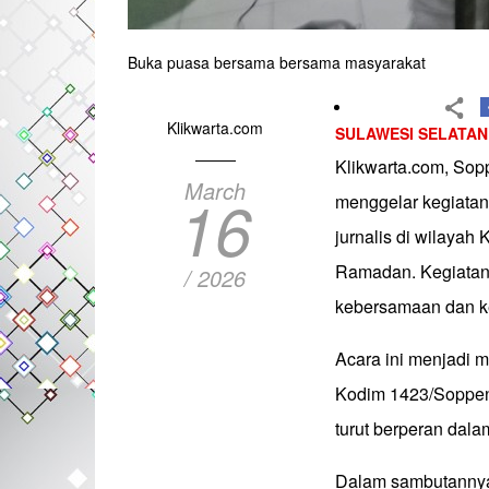
Buka puasa bersama bersama masyarakat
Klikwarta.com
SULAWESI SELATAN
Klikwarta.com, Sop
March
16
menggelar kegiatan
jurnalis di wilaya
Ramadan. Kegiatan
/ 2026
kebersamaan dan k
Acara ini menjadi 
Kodim 1423/Soppeng
turut berperan dal
Dalam sambutannya