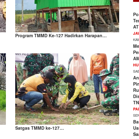
Po
Te
AT
JA
Program TMMD Ke-127 Hadirkan Harapan…
KAM
Me
Pe
AM
HU
SAB
An
Pi
Ru
Di
TN
PA
SEN
Ba
Ua
Satgas TMMD ke-127…
Sa