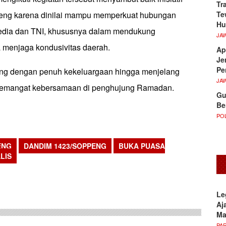
Tr
Te
ng karena dinilai mampu memperkuat hubungan
Hu
media dan TNI, khususnya dalam mendukung
JA
menjaga kondusivitas daerah.
Ap
Je
Pe
ung dengan penuh kekeluargaan hingga menjelang
JA
emangat kebersamaan di penghujung Ramadan.
Gu
Be
POL
ENG
DANDIM 1423/SOPPENG
BUKA PUASA
LIS
sApp
Le
Aj
M
PA