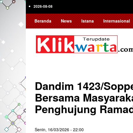
Skip
2026-08-08
to
main
Beranda
News
Istana
Internasional
content
Dandim 1423/Sopp
Bersama Masyarakat
Penghujung Rama
Senin, 16/03/2026 - 22:00