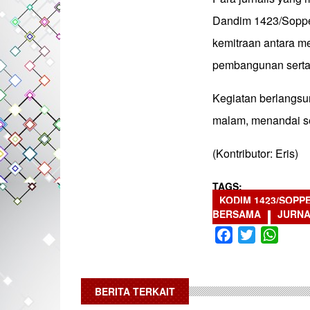
Dandim 1423/Soppe
kemitraan antara 
pembangunan serta 
Kegiatan berlangs
malam, menandai s
(Kontributor: Eris)
TAGS
KODIM 1423/SOPP
BERSAMA
JURNA
Facebook
Twitter
What
BERITA TERKAIT