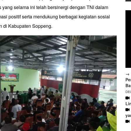
s yang selama ini telah bersinergi dengan TNI dalam
si positif serta mendukung berbagai kegiatan sosial
n di Kabupaten Soppeng.
→ 
Pe
Ba
DEC
Li
ya