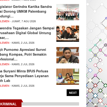
gislator Gerindra Kartika Sandra
si Dorong UMKM Palembang
ndungi…
RLEMEN
- JUMAT, 7 AGU 2026
wendra Tegaskan Jangan Sampai
rusahaan Digital Global Untung
sar,…
RLEMEN
- KAMIS, 2 JUL 2026
git Purnomo Apresiasi Survei
tbang Kompas, Polri Semakin
ofesional…
RLEMEN
- KAMIS, 2 JUL 2026
ma Suryani Minta BPJS Perluas
rja Sama Penyediaan Layanan
th Lab
RLEMEN
- KAMIS, 2 JUL 2026
NEXT
KRIMINAL