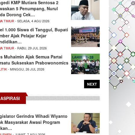
agedi KMP Mutiara Sentosa 2
waskan 5 Penumpang, Nurul
da Dorong Cek…
WA TIMUR
- SELASA, 4 AGU 2026
el 1.000 Siswa di Tanggul, Bupati
mber Ajak Pelajar Kejar
ndidikan…
WA TIMUR
- RABU, 29 JUL 2026
s Muhaimin Ajak Semua Partai
rsatu Sukseskan Prabowonomics
ITIK
- MINGGU, 26 JUL 2026
NEXT
ASPIRASI
gislator Gerindra Wihadi Wiyanto
ak Masyarakat Awasi Program
akan…
RLEMEN
- JUMAT, 7 AGU 2026