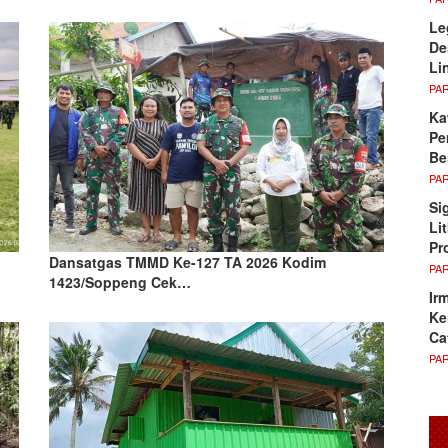
Le
De
Li
PA
Ka
Pe
Be
PA
Si
Li
Pr
Dansatgas TMMD Ke-127 TA 2026 Kodim
PA
1423/Soppeng Cek…
Ir
Ke
Ca
PA