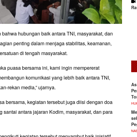
Ra
 bahwa hubungan baik antara TNI, masyarakat, dan
gian penting dalam menjaga stabilitas, keamanan,
ersatuan di tengah masyarakat.
uka puasa bersama ini, kami ingin mempererat
mbangun komunikasi yang lebih baik antara TNI,
As
an-rekan media,” ujarnya.
Pe
To
a bersama, kegiatan tersebut juga diisi dengan doa
HU
g santai antara jajaran Kodim, masyarakat, dan para
Me
se
Pe
NA
mengikuti kegiatan tersebut menyambut baik inisiatif