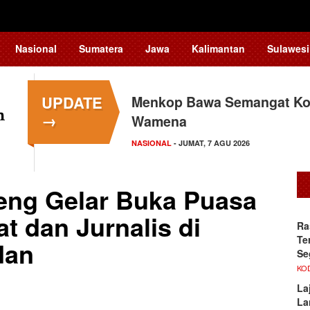
Nasional
Sumatera
Jawa
Kalimantan
Sulawesi
UPDATE
Menkop Bawa Semangat Kop
→
Wamena
NASIONAL
- JUMAT, 7 AGU 2026
eng Gelar Buka Puasa
 dan Jurnalis di
Ra
Te
dan
Se
KO
La
La